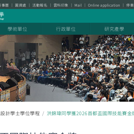
行事曆
圖資處
活動報名
雲科印象
Mail
Online application
停車
學術單位
行政單位
研究產學
合設計學士學位學程
洪錦瑋同學獲2026首都盃國際技能賽金