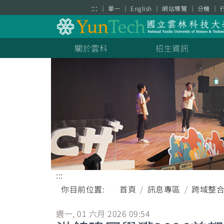
跳到主要內容區塊
:::
單一
English
網站導覽
分機
關於雲科
招生資訊
:::
你目前位置:
首頁
訊息專區
跨域整
週一, 01 六月 2026 09:54