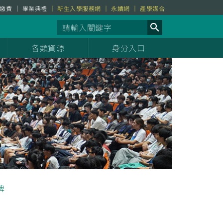
繳費
畢業典禮
新生入學服務網
永續網
產學媒合
各類資源
身分入口
牌