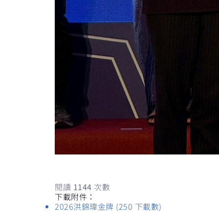
閱讀
1144
次數
下載附件：
2026洪錦瑋金牌
(250 下載數)