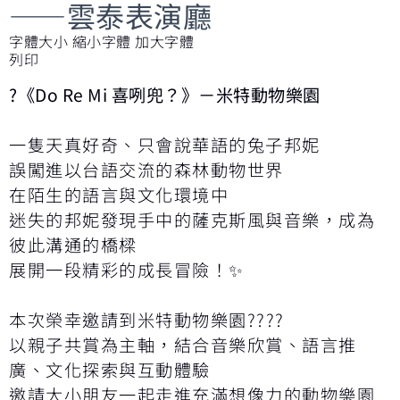
——雲泰表演廳
字體大小
縮小字體
加大字體
列印
?《Do Re Mi 喜咧兜？》－米特動物樂園
一隻天真好奇、只會說華語的兔子邦妮
誤闖進以台語交流的森林動物世界
在陌生的語言與文化環境中
迷失的邦妮發現手中的薩克斯風與音樂，成為
彼此溝通的橋樑
展開一段精彩的成長冒險！✨️
本次榮幸邀請到米特動物樂園????
以親子共賞為主軸，結合音樂欣賞、語言推
廣、文化探索與互動體驗
邀請大小朋友一起走進充滿想像力的動物樂園