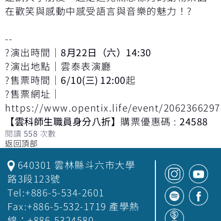
在歡笑與感動中感受語言與音樂的魅力！?
--
?演出時間｜
8月22日（六）14:30
?演出地點｜雲泰表演廳
?售票時間｜
6/10(三) 12:00
起
?售票網址｜
https://www.opentix.life/event/206236629
【雲科師生職員身分八折】
購票優惠碼 :
24588
閱讀
558
次數
返回頂部
640301 雲林縣斗六市大學
路3段123號
Tel:+886-5-534-2601
Fax:+886-5-532-1719 產學熱
線：+886-5324580