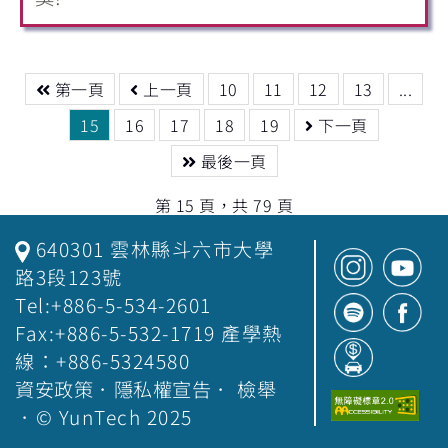
第一頁
上一頁
10
11
12
13
...
15
16
17
18
19
下一頁
最後一頁
第 15 頁，共 79 頁
640301 雲林縣斗六市大學
路3段123號
Tel:+886-5-534-2601
Fax:+886-5-532-1719 產學熱
線：+886-5324580
資安政策
．
隱私權宣告
．
檢舉
．© YunTech 2025