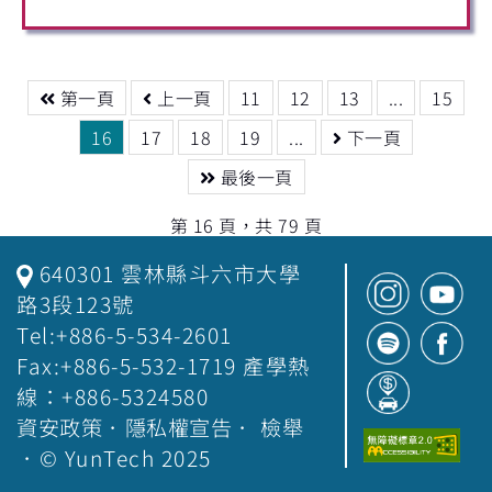
第一頁
上一頁
11
12
13
...
15
16
17
18
19
...
下一頁
最後一頁
第 16 頁，共 79 頁
640301 雲林縣斗六市大學
路3段123號
Tel:+886-5-534-2601
Fax:+886-5-532-1719 產學熱
線：+886-5324580
資安政策
．
隱私權宣告
．
檢舉
．© YunTech 2025