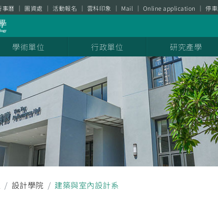
行事曆
圖資處
活動報名
雲科印象
Mail
Online application
停車
學術單位
行政單位
研究產學
耀
設計學院
建築與室內設計系