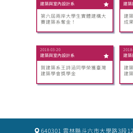
建築與室內設計系
建築
第六屆兩岸大學生實體建構大
建
賽建築系奪金！
成
2018-03-20
2018
建築與室內設計系
建築
賀建築系王詩涵同學榮獲臺灣
建築
建築學會獎學金
建
640301 雲林縣斗六市大學路3段1