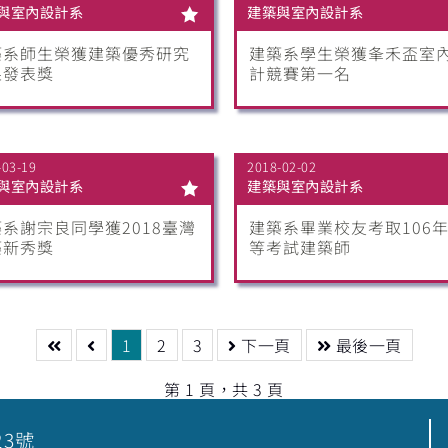
與室內設計系
建築與室內設計系
築系師生榮獲建築優秀研究
建築系學生榮獲夆禾盃室
果發表獎
計競賽第一名
-03-19
2018-02-02
與室內設計系
建築與室內設計系
系謝宗良同學獲2018臺灣
建築系畢業校友考取106
築新秀獎
等考試建築師
1
2
3
下一頁
最後一頁
第 1 頁，共 3 頁
23號