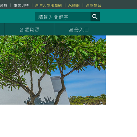
繳費
畢業典禮
新生入學服務網
永續網
產學媒合
各類資源
身分入口