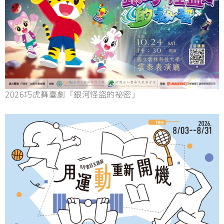
2026巧虎舞臺劇「銀河怪盜的祕密」