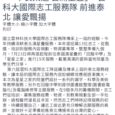
科大國際志工服務隊 前進泰
北 讓愛飄揚
字體大小
縮小字體
加大字體
列印
國立雲林科技大學國際志工服務隊傳承上一屆的經驗，今
年持續深耕泰北滿星疊服務，本年度招募13位志工，從甄
選、培訓到服務內容規劃、物資募集等，整整準備九個
月，7月23日將再度起程前往泰國滿星疊的「回龍中學」及
「星星之家」進行19天服務，載著滿滿的愛與當地院童及
學生們分享。
第六屆雲科大國際志工隊延續及傳承上屆的泰北服務經
驗，讓本屆的國際志工服務內容如蝴蝶效應般逐漸擴大。
本次為星星之家的院童們設計一系列的識字、科學及美術
等教學服務；另外在回龍中學則提供圖書館整理(圖書館電
腦化)及電腦維修等主題服務。在9個多月的籌備期間，志工
們從培訓、募集服務經費、物資，到教案規劃全部一手包
辦，過程雖然漫長且辛苦，然而志工們時時記得服務的初
衷，持續提醒自己，讓志工彼此更充分瞭解志願服務的真
諦，並做好十足準備前進泰北傳揚來自台灣的愛心。