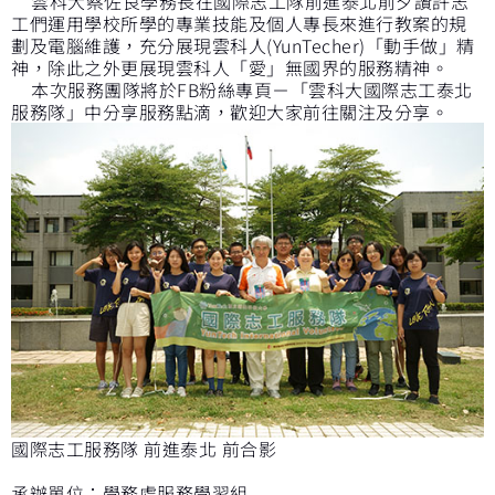
雲科大蔡佐良學務長在國際志工隊前進泰北前夕讚許志
工們運用學校所學的專業技能及個人專長來進行教案的規
劃及電腦維護，充分展現雲科人(YunTecher)「動手做」精
神，除此之外更展現雲科人「愛」無國界的服務精神。
本次服務團隊將於FB粉絲專頁－「雲科大國際志工泰北
服務隊」中分享服務點滴，歡迎大家前往關注及分享。
國際志工服務隊 前進泰北 前合影
承辦單位：學務處服務學習組