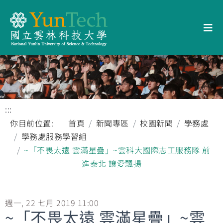
:::
你目前位置:
首頁
新聞專區
校園新聞
學務處
學務處服務學習組
~「不畏太遠 雲滿星疊」~雲科大國際志工服務隊 前
進泰北 讓愛飄揚
週一, 22 七月 2019 11:00
~「不畏太遠 雲滿星疊」~雲