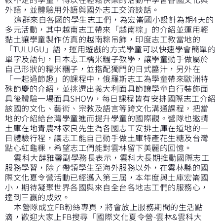
外語，並體驗用外語與國外志工交流談話。
這群來自各國的學生志工們，為宏崙國小設計為期4天的
多元活動，其中越南志工帶來「越南粽」的介紹並運用輕
黏土讓學童製作仿真的越南粽吊飾，印度志工教當地的
「TULUGU」語，運用遊戲的方式學童可以快速學會簡單的
單字及語句，日本志工糯米糰子教學，讓學童動手做屬於
自己形狀的糯米糰子，並搭配獨門的日式醬汁，另外在
「一起過節趣」的課程中，俄羅斯志工為學童帶來歐洲特
殊節慶的介紹，並挑選出義大利面具節讓學童自行裝飾面
具後體驗一場面具SHOW，每日課程皆有安排國際志工介紹
該國的文化、藝術、宗教及語言等跨文化溝通課程，把當
地的介紹給台灣學童進而提升學童的國際觀。營隊也邀請
土庫在地青農林家良先生為各國志工安排土庫在道地的一
日體驗行程，讓志工能自己動手做土庫特產花生糖及台灣
點心紅龜粿，希望志工們能對雲林留下美麗的回憶。
雲科大薛雅馨副學務長表示，雲科大長期推動國際志工
服務學習，除了帶領學生至海外服務以外，在雲林縣的國
際文化夏令營活動已經邁入第三屆，本年度與土庫宏崙國
小，期待凝聚世界各國與來自全台各地志工們的服務心，
達到三贏的成效。
本營隊成立FB粉絲專頁，將會放上服務期間的生活點
滴，歡迎大家上FB搜尋「國際文化夏令營-雲林&雲科大