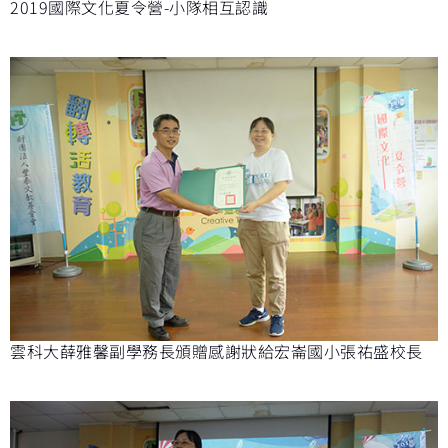
2019國際文化夏令營-小隊相互認識
雲科大薛雅馨副學務長頒贈感謝狀給宏崙國小張祐盛校長