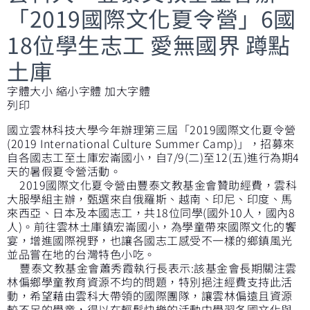
「2019國際文化夏令營」6國
18位學生志工 愛無國界 蹲點
土庫
字體大小
縮小字體
加大字體
列印
國立雲林科技大學今年辦理第三屆「2019國際文化夏令營
(2019 International Culture Summer Camp)」，招募來
自各國志工至土庫宏崙國小，自7/9(二)至12(五)進行為期4
天的暑假夏令營活動。
2019國際文化夏令營由豐泰文教基金會贊助經費，雲科
大服學組主辦，甄選來自俄羅斯、越南、印尼、印度、馬
來西亞、日本及本國志工，共18位同學(國外10人，國內8
人)。前往雲林土庫鎮宏崙國小，為學童帶來國際文化的饗
宴，增進國際視野，也讓各國志工感受不一樣的鄉鎮風光
並品嘗在地的台灣特色小吃。
豐泰文教基金會蕭秀霞執行長表示:該基金會長期關注雲
林偏鄉學童教育資源不均的問題，特別挹注經費支持此活
動，希望藉由雲科大帶領的國際團隊，讓雲林偏遠且資源
較不足的學童，得以在輕鬆快樂的活動中學習各國文化與