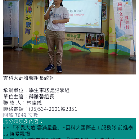
雲科大薛雅馨組長致詞
承辦單位：學生事務處服學組
單位主管：薛雅馨組長
聯 絡 人：林佳儀
聯絡電話：(05)534-2601轉2351
閱讀
7649
次數
此分類更多內容：
« ~「不畏太遠 雲滿星疊」~雲科大國際志工服務隊 前進泰
北 讓愛飄揚