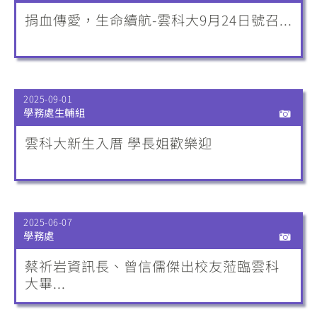
捐血傳愛，生命續航-雲科大9月24日號召...
2025-09-01
學務處生輔組
雲科大新生入厝 學長姐歡樂迎
2025-06-07
學務處
蔡祈岩資訊長、曾信儒傑出校友蒞臨雲科
大畢...