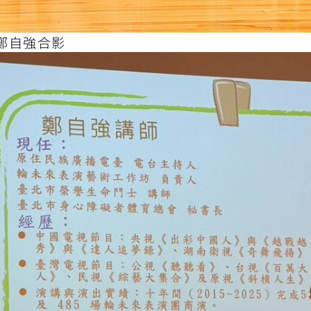
鄭自強合影