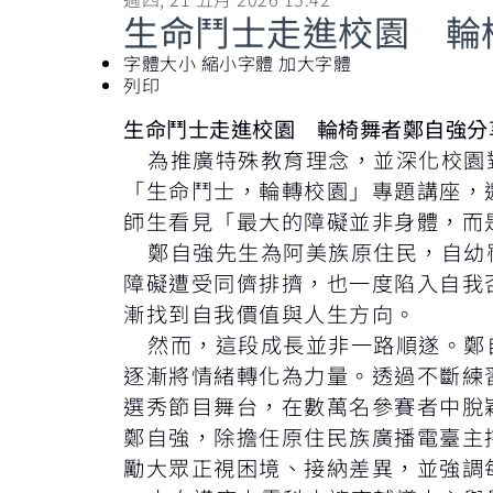
生命鬥士走進校園 輪
字體大小
縮小字體
加大字體
列印
生命鬥士走進校園 輪椅舞者鄭自強分
為推廣特殊教育理念，並深化校園對身
「生命鬥士，輪轉校園」專題講座，
師生看見「最大的障礙並非身體，而
鄭自強先生為阿美族原住民，自幼罹
障礙遭受同儕排擠，也一度陷入自我
漸找到自我價值與人生方向。
然而，這段成長並非一路順遂。鄭自
逐漸將情緒轉化為力量。透過不斷練
選秀節目舞台，在數萬名參賽者中脫
鄭自強，除擔任原住民族廣播電臺主
勵大眾正視困境、接納差異，並強調