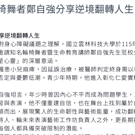
椅舞者鄭自強分享逆境翻轉人生
享逆境翻轉人生
心障礙議題之理解，國立雲林科技大學於115年
邀請知名輪椅舞者暨生命教育講師鄭自強先生蒞校
是心靈」的深層意涵。
患小兒麻痺，因延誤治療，被醫師判定終身需以
否定與憂鬱低潮。青少年時期，他進入彰化仁愛實
強坦言，年少時曾因內心不平而成為問題學生，
習與表演，他不僅重建自信，也在舞台上找到屬於自
穎而出，展現驚人的生命韌性與藝術能量，成功翻
持人、輪未來表演藝術工作坊負責人之外，更長期
每個人都具備突破限制的潛能。