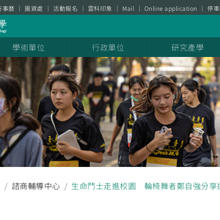
行事曆
圖資處
活動報名
雲科印象
Mail
Online application
停車
學術單位
行政單位
研究產學
聞
諮商輔導中心
生命鬥士走進校園 輪椅舞者鄭自強分享