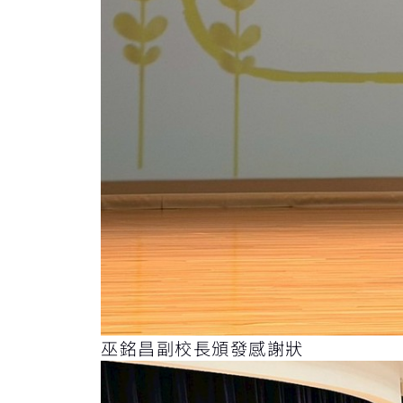
巫銘昌副校長頒發感謝狀