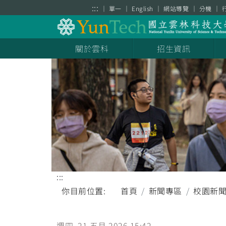
跳到主要內容區塊
:::
單一
English
網站導覽
分機
關於雲科
招生資訊
:::
你目前位置:
首頁
新聞專區
校園新
週四, 21 五月 2026 15:42