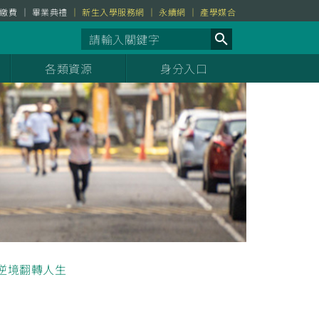
繳費
畢業典禮
新生入學服務網
永續網
產學媒合
各類資源
身分入口
逆境翻轉人生