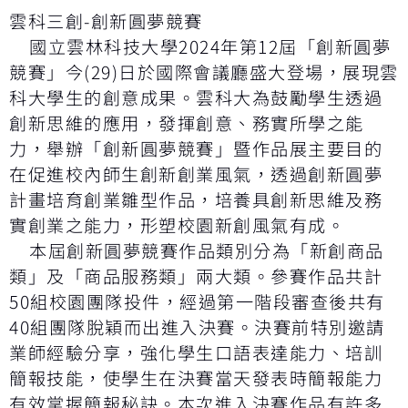
雲科三創-創新圓夢競賽
國立雲林科技大學2024年第12屆「創新圓夢
競賽」今(29)日於國際會議廳盛大登場，展現雲
科大學生的創意成果。雲科大為鼓勵學生透過
創新思維的應用，發揮創意、務實所學之能
力，舉辦「創新圓夢競賽」暨作品展主要目的
在促進校內師生創新創業風氣，透過創新圓夢
計畫培育創業雛型作品，培養具創新思維及務
實創業之能力，形塑校園新創風氣有成。
本屆創新圓夢競賽作品類別分為「新創商品
類」及「商品服務類」兩大類。參賽作品共計
50組校園團隊投件，經過第一階段審查後共有
40組團隊脫穎而出進入決賽。決賽前特別邀請
業師經驗分享，強化學生口語表達能力、培訓
簡報技能，使學生在決賽當天發表時簡報能力
有效掌握簡報秘訣。本次進入決賽作品有許多