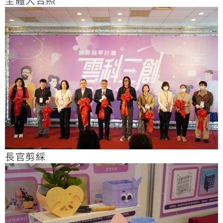
全體大合照
長官剪綵