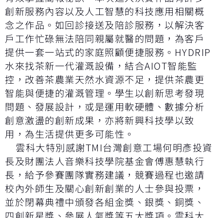
創新服務內容以及人工智慧的科技應用相關概
念之作品。如回診接送及陪診服務，以解決客
戶工作忙碌無法陪同親屬就醫的問題，為客戶
提供一套一站式的家庭照顧便捷服務。HYDRIP
水來找茶新一代灌溉設備，結合AIOT智能監
控，改善茶農業天然水資源不足，提供茶農更
智能與便捷的灌溉管理。學生以創新思考發現
問題、發展設計，或是運用軟硬體、數據分析
創意激盪的創新成果，亦將新興科技學以致
用，為生活提供更多可能性。
雲科大特別感謝TMI台灣創意工場何明彥投資
長及財團法人音樂科技學院基金會傅惠慧執行
長，給予參賽團隊實務建議，競賽過程也邀請
校內外師生及關心創新創業的人士參與投票，
並於閉幕典禮中頒發各組金獎、銀獎、銅獎、
四創新星獎、參展人氣獎等五大獎項。雲科大