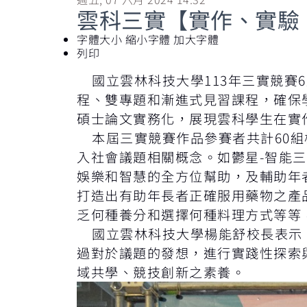
雲科三實【實作、實驗
字體大小
縮小字體
加大字體
列印
國立雲林科技大學113年三實競賽
程、雙專題和漸進式見習課程，確保
碩士論文實務化，展現雲科學生在實
本屆三實競賽作品參賽者共計60組
入社會議題相關概念。如鬱星-智能
娛樂和智慧的全方位幫助，及輔助年
打造出有助年長者正確服用藥物之產品
乏何種養分和選擇何種料理方式等等
國立雲林科技大學楊能舒校長表示，
過對於議題的發想，進行實踐性探索
域共學、競技創新之素養。