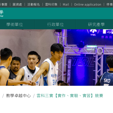
行事曆
圖資處
活動報名
雲科印象
Mail
Online application
停車
學術單位
行政單位
研究產學
聞
教學卓越中心
雲科三實【實作、實驗、實習】競賽