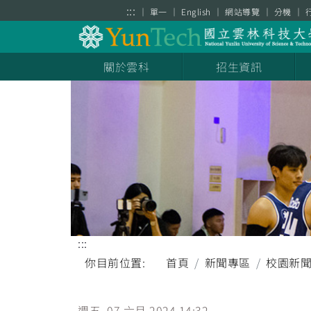
跳到主要內容區塊
:::
單一
English
網站導覽
分機
關於雲科
招生資訊
:::
你目前位置:
首頁
新聞專區
校園新
週五, 07 六月 2024 14:32