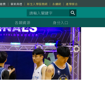
繳費
畢業典禮
新生入學服務網
永續網
產學媒合
各類資源
身分入口