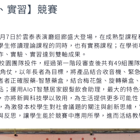
、實習】競賽
6月7日於雲泰表演廳迴廊盛大登場，在成熟型課程
學生修讀理論課程的同時，也有實務課程；在學術
作、實驗、實習達到雙軸成果。
校園團隊投件，經過第一階段審查後共有49組團
三角仗，以年長者為目標，將產品結合收音機、緊急
者者正確服藥-智慧藥盒，結合梅花盤、旋轉藥盒
；運用AIoT智慧居家銀髮飲食助理，最大的特色
，亦將新興科技學以致用，為生活提供更多可能性
為激發本校學生對社會議題的關注與創新思維，
與反思，讓學生能於競賽中應用所學，進而活絡教