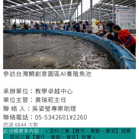
參訪台灣鯛創意園區AI養殖魚池
承辦單位：教學卓越中心
單位主管：黃瑞菘主任
聯 絡 人：吳姿瑩專案助理
聯絡電話：05-5342601#2260
閱讀
6844
次數
此分類更多內容：
« 雲科三實【實作、實驗、實習】競賽
雲科三實【實作、實驗、實習】競賽 »