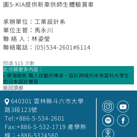
圖5-KIA提供新車供師生體驗賞車
承辦單位：工業設計系
單位主管：馬永川
聯 絡 人：林姿瑩
聯絡電話：(05)534-2601#6114
閱讀
515
次數
此分類更多內容：
« 學海啟航 職人技藝的傳承，設計跨域的未來雲科大學生
的日本設計實習
返回頂部
640301 雲林縣斗六市大學
路3段123號
Tel:+886-5-534-2601
Fax:+886-5-532-1719 產學熱
線：+886-5324580