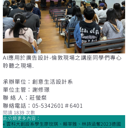
AI應用於廣告設計-倫敦現場之講座同學們專心
聆聽之現場.
承辦單位：創意生活設計系
單位主管：謝修璟
聯 絡 人：莊螢粲
聯絡電話：05-5342601＃6401
閱讀
1839
次數
此分類更多內容：
« 雲科大創設系學生廖玟琪、賴莘雅、林詩涵奪2023德國