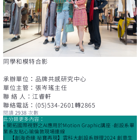
同學和模特合影
承辦單位：品牌共感研究中心
單位主管：張岑瑤主任
聯 絡 人：江睿軒
聯絡電話：(05)534-2601轉2865
閱讀
2938
次數
此分類更多內容：
« 開拓國際視野之AI應用於Motion Graphic講座 -創設系畢
業系友粘心瑜倫敦現場連線
【創海奇緣 祕寶再現】雲科大創設系辦理2024 創意生