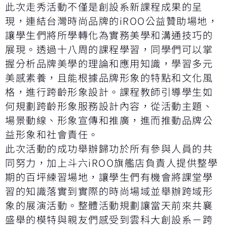
此次走秀活動不僅是創設系新課程成果的呈
現，連結台灣時尚品牌的iROO公益贊助場地，
讓學生們將所學轉化為實務美學和溝通技巧的
展現。透過十八周的課程學習，同學們可以掌
握分析品牌美學的理論和應用知識，學習多元
美感素養，且能根據品牌形象的特點和文化風
格，進行跨齡形象設計。課程教師引導學生如
何規劃跨齡形象服務設計內容，從活動主題、
場景動線、形象宣傳和推廣，進而推動品牌公
益形象和社會責任。
此次活動的成功舉辦歸功於所有參與人員的共
同努力，加上斗六iROO旗艦店負責人提供整學
期的百坪練習場地，讓學生們有機會將課堂學
習的知識落實到實際的時尚場域並舉辦跨域形
象的展演活動。整體活動規劃讓當天前來共襄
盛舉的模特與親友們感受到雲科大創設系－跨