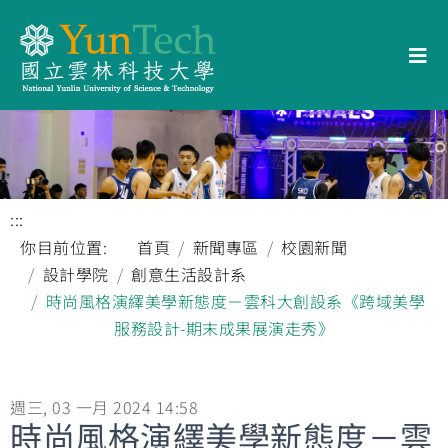
:::
你目前位置:
首頁
新聞專區
校園新聞
設計學院
創意生活設計系
時尚風格演繹美學新態度－雲科大創設系《跨域美學
服務設計-期末成果展演走秀》
週三, 03 一月 2024 14:58
時尚風格演繹美學新態度－雲