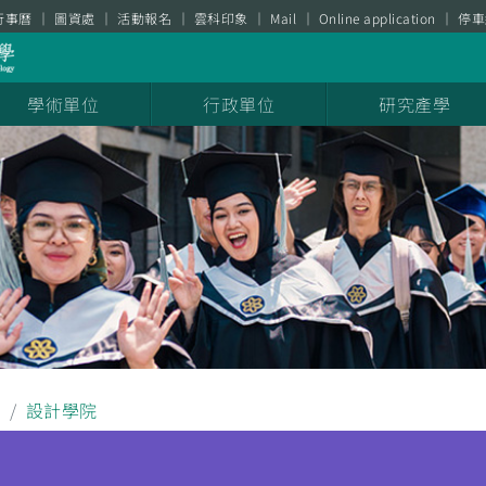
行事曆
圖資處
活動報名
雲科印象
Mail
Online application
停車
學術單位
行政單位
研究產學
聞
設計學院