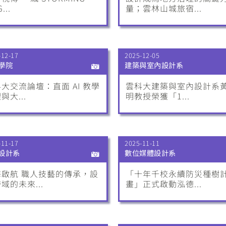
...
量；雲林山城旅宿...
-12-17
2025-12-05
學院
建築與室內設計系
大交流論壇：直面 AI 教學
雲科大建築與室內設計系
與大...
明教授榮獲「1...
-11-17
2025-11-11
設計系
數位媒體設計系
海啟航 職人技藝的傳承，設
「十年千校永續防災種樹
域的未來...
畫」正式啟動泓德...