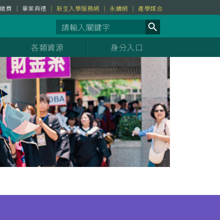
繳費
畢業典禮
新生入學服務網
永續網
產學媒合
各類資源
身分入口