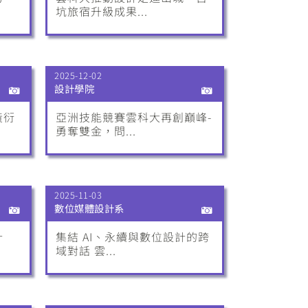
坑旅宿升級成果...
2025-12-02
設計學院
黃衍
亞洲技能競賽雲科大再創巔峰-
勇奪雙金，問...
2025-11-03
數位媒體設計系
計
集結 AI、永續與數位設計的跨
域對話 雲...