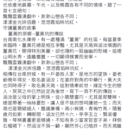
也依產地晨霧、午光，以及晚霞各有不同的情境，題了一
首七言絕句：
飄飄雲霧湧翻中，渺渺山巒各不同；
漾漾金光烘倍趣，滺滺霞焰映坑紅。
守護薑黃的故事
薑黃的原鄉--薑黃坑的傳說
台南南化水庫旁，有一處種滿〝薑黃〞的社區，每當夏季
來臨時，薑黃花總是相互爭豔，尤其是天澔與涵汝墳園的
薑黃花，開得特別美麗，卻也隱約一股幽幽的愁緒。這裡
山明水秀，遠離塵囂，一切顯得樸實而安寧。
飄飄雲霧湧翻中，渺渺山巒各不同；
漾漾金光烘倍趣，滺滺霞焰映坑紅。
相傳在台南府城，有一戶姜姓人家，是地方的望族，姜老
爺晚年得女，取名姜涵汝；在姜府對角的中藥行，黃大夫
也同時得子，取名黃天澔。這對情牽前世，緣定今生的戀
人，冥冥之中已然註定為後世，寫下一頁不朽的傳說。
涵汝是父母的掌上明珠，從小聰慧靈巧，尤其是那雙眸，
總是帶著一絲絲憂愁，讓人很不捨的想呵護她一生；而天
澔也是聰穎過人，膽識兼備。兩小無猜，青梅竹馬。隨著
歲月如斯，轉眼間，涵汝已然十六，亭亭玉立、賢淑優
雅，琴棋書畫更是精通，不知有多少富家官宦子弟，拜倒
石榴裙下，然涵汝不屑一顧，顯然芳心已暗許。而天澔雖