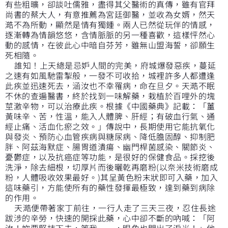
有些粗曠，卻談吐儒雅，盡得其父醫術的真傳，雖有官拜
尚書的蔡大人，有意推薦為宮廷御醫，並收為女婿，然天
澔不為所動，顯然是情有獨鍾。兩人已然從玩伴的情感，
逐漸轉為情韻悠悠，含情脈脈的另一種喜歡，這樣怦然心
動的感情，在彼此心中暗自芬芳，雖無山盟海誓，卻願生
死相隨。
誰知！上天總是忌妒人間的完美，府城爆發惡疾，蔓延
之速有如風馳雷掣般，一發不可收拾，城裡許多人都遭逢
此疾並迅速死去，涵汝也不幸罹病，命在旦夕。天澔不眠
不休的查遍醫書，終於找到一味解藥，栽植於百哩外的塊
莖激辛物，可以治療此疾。根據《中國藥典》記載：「薑
黃味辛、苦，性溫，能入人體脾、肝經；有破血行氣、通
經止痛、活血化瘀之效。」傳說中，長期使用它能抗氧化
與發炎、預防心血管疾病與糖尿病、降低膽固醇、抑制肥
胖、阿茲海默症、腸胃道潰瘍、幽門桿菌感染、關節炎、
憂鬱症，以及抗癌症等功能，是很好的保健食品。採挖後
洗淨，除去細根，切厚片而後曬乾再磨粉(以奈米技術磨成
粉，人體吸收效果最好。)其呈黃色粉末狀即可入藥，加入
這味藥引，方能使所有的藥性發揮最極致，達到藥到病除
的作用。
天澔便帶著家丁前往，一行人走了三天三夜，忍住長途
跋涉的辛勞，快速的開採此藥，心中卻不斷的吶喊：「阿
汝！妳要堅持下去，等我……，眼角也閃出了淚光！」他