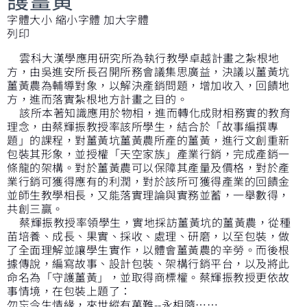
字體大小
縮小字體
加大字體
列印
雲科大漢學應用研究所為執行教學卓越計畫之紮根地
方，由吳進安所長召開所務會議集思廣益，決議以薑黃坑
薑黃農為輔導對象，以解決產銷問題，增加收入，回饋地
方，進而落實紮根地方計畫之目的。
該所本著知識應用於物相，進而轉化成財相務實的教育
理念，由蔡輝振教授率該所學生，結合於「故事編撰專
題」的課程，對薑黃坑薑黃農所產的薑黃，進行文創重新
包裝其形象，並授權「天空家族」產業行銷，完成產銷一
條龍的架構。對於薑黃農可以保障其產量及價格，對於產
業行銷可獲得應有的利潤，對於該所可獲得產業的回饋金
並師生教學相長，又能落實理論與實務並蓄，一舉數得，
共創三贏。
蔡輝振教授率領學生，實地採訪薑黃坑的薑黃農，從種
苗培養、成長、果實、採收、處理、研磨，以至包裝，做
了全面理解並讓學生實作，以體會薑黃農的辛勞。而後根
據傳說，編寫故事、設計包裝、架構行銷平台，以及將此
命名為「守護薑黃」，並取得商標權。蔡輝振教授更依故
事情境，在包裝上題了：
勿忘今生情緣，來世縱有萬難--永相隨……