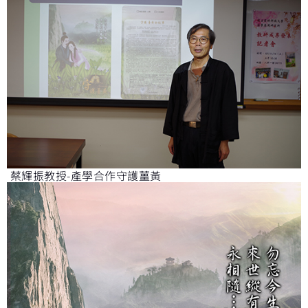
蔡輝振教授-產學合作守護薑黃