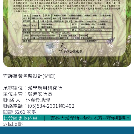
守護薑黃包裝設計(背面)
承辦單位：漢學應用研究所
單位主管：吳進安所長
聯 絡 人：林韋伶助理
聯絡電話：(05)534-2601轉3402
閱讀
5261
次數
此分類更多內容：
雲科大漢學所--紮根地方--守候咖啡 »
返回頂部