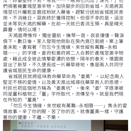
們揹著幾簍塊莖激辛物，加快腳步的回到省城。天澔將其
塊莖切片曬乾並磨成粉狀入藥後，趕緊分送給省城居民食
用，不消幾日，惡疾終於獲得控制。但很不幸的是，涵汝
並未等到天澔的解藥，在前一天就已香消玉殞，真是晴天
霹靂，情何以堪！
天澔面帶憔悴，獨坐靈前，撫琴一首，哀哀悽悽，聲淚
俱下。數日後，家人發現他倒臥在房內竟已氣絕，案上筆
墨未乾，書寫著「勿忘今生情緣，來世縱有萬難--永相
隨……」的字樣。姜府和黃府將二人合葬於產塊莖激辛物
處，藉此成全彼此情摯愛濃的依戀。隔年的春天，墳園竟
冒出了新芽，不久便長成一片藥草綠地，像是兩人共同守
護省城居民生命的健康。
省城居民就將這味救命藥草命為〝姜黃〞，以紀念兩人
堅定不移的愛情，以及黃天澔出城尋找藥草救人的恩德，
村民也把這個地方稱為〝姜黃坑〞。後來〝姜〞字逐漸被
同是薑科植物之「薑」字所取代，流傳至今，就是我們現
在所知的〝薑黃〞。
「勿忘今生情緣，來世縱有萬難--永相隨……」雋永的愛
情故事，辛了你的眼、苦了你的舌，就像薑黃一樣，守護
著你的健康，不離、不棄。