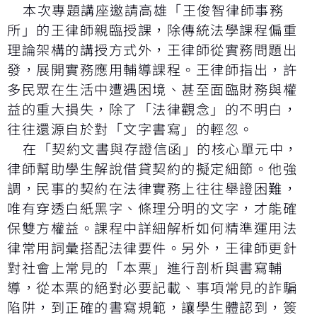
本次專題講座邀請高雄「王俊智律師事務
所」的王律師親臨授課，除傳統法學課程偏重
理論架構的講授方式外，王律師從實務問題出
發，展開實務應用輔導課程。王律師指出，許
多民眾在生活中遭遇困境、甚至面臨財務與權
益的重大損失，除了「法律觀念」的不明白，
往往還源自於對「文字書寫」的輕忽。
在「契約文書與存證信函」的核心單元中，
律師幫助學生解說借貸契約的擬定細節。他強
調，民事的契約在法律實務上往往舉證困難，
唯有穿透白紙黑字、條理分明的文字，才能確
保雙方權益。課程中詳細解析如何精準運用法
律常用詞彙搭配法律要件。另外，王律師更針
對社會上常見的「本票」進行剖析與書寫輔
導，從本票的絕對必要記載、事項常見的詐騙
陷阱，到正確的書寫規範，讓學生體認到，簽