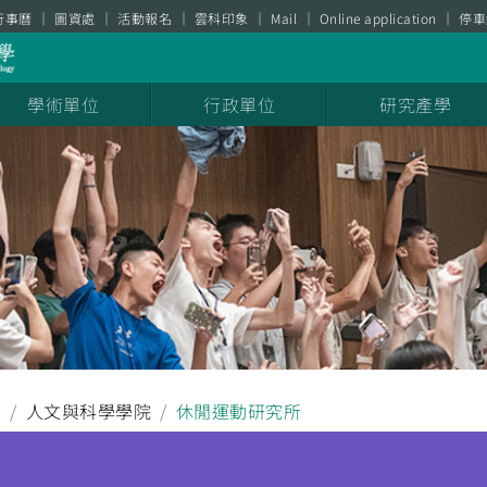
行事曆
圖資處
活動報名
雲科印象
Mail
Online application
停車
學術單位
行政單位
研究產學
聞
人文與科學學院
休閒運動研究所