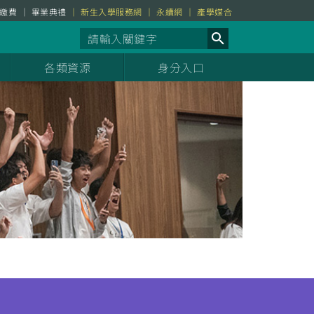
繳費
畢業典禮
新生入學服務網
永續網
產學媒合
各類資源
身分入口