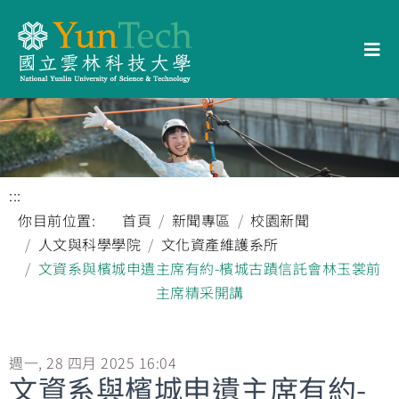
:::
你目前位置:
首頁
新聞專區
校園新聞
人文與科學學院
文化資產維護系所
文資系與檳城申遺主席有約-檳城古蹟信託會林玉裳前
主席精采開講
週一, 28 四月 2025 16:04
文資系與檳城申遺主席有約-