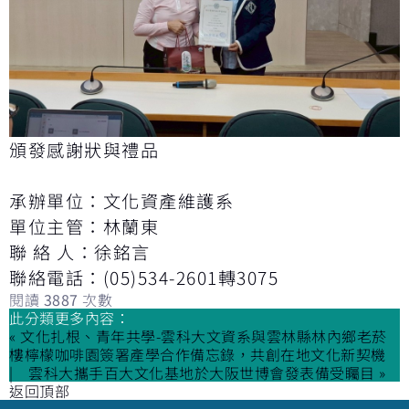
頒發感謝狀與禮品
承辦單位：文化資產維護系
單位主管：林蘭東
聯 絡 人：徐銘言
聯絡電話：(05)534-2601轉3075
閱讀
3887
次數
此分類更多內容：
« 文化扎根、青年共學-雲科大文資系與雲林縣林內鄉老菸
樓檸檬咖啡園簽署產學合作備忘錄，共創在地文化新契機
雲科大攜手百大文化基地於大阪世博會發表備受矚目 »
返回頂部