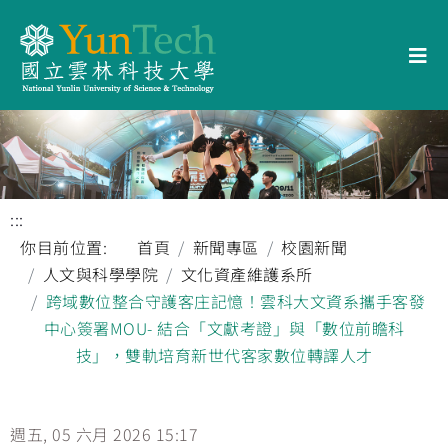
:::
你目前位置:
首頁
新聞專區
校園新聞
人文與科學學院
文化資產維護系所
跨域數位整合守護客庄記憶！雲科大文資系攜手客發
中心簽署MOU- 結合「文獻考證」與「數位前瞻科
技」，雙軌培育新世代客家數位轉譯人才
週五, 05 六月 2026 15:17