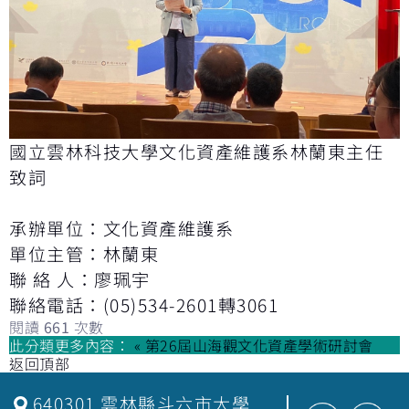
國立雲林科技大學文化資產維護系林蘭東主任
致詞
承辦單位：文化資產維護系
單位主管：林蘭東
聯 絡 人：廖珮宇
聯絡電話：(05)534-2601轉3061
閱讀
661
次數
此分類更多內容：
« 第26屆山海觀文化資產學術研討會
返回頂部
640301 雲林縣斗六市大學