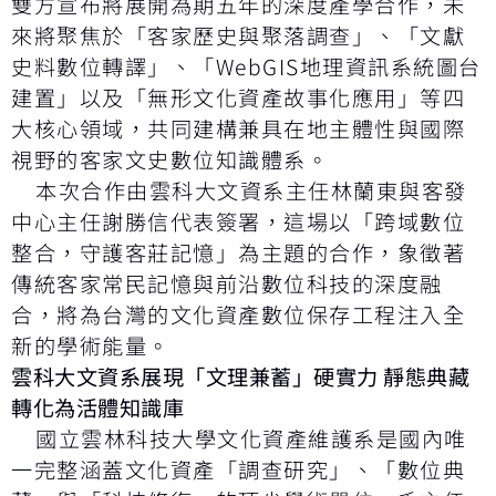
雙方宣布將展開為期五年的深度產學合作，未
來將聚焦於「客家歷史與聚落調查」、「文獻
史料數位轉譯」、「WebGIS地理資訊系統圖台
建置」以及「無形文化資產故事化應用」等四
大核心領域，共同建構兼具在地主體性與國際
視野的客家文史數位知識體系。
本次合作由雲科大文資系主任林蘭東與客發
中心主任謝勝信代表簽署，這場以「跨域數位
整合，守護客莊記憶」為主題的合作，象徵著
傳統客家常民記憶與前沿數位科技的深度融
合，將為台灣的文化資產數位保存工程注入全
新的學術能量。
雲科大文資系展現「文理兼蓄」硬實力 靜態典藏
轉化為活體知識庫
國立雲林科技大學文化資產維護系是國內唯
一完整涵蓋文化資產「調查研究」、「數位典