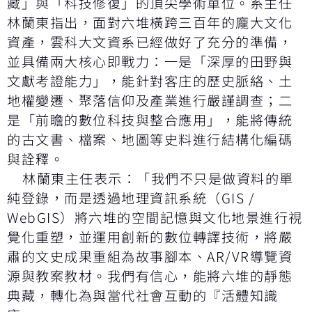
藏」與「科技修復」的頂尖學術單位。系主任
林蘭東指出，面對六堆橫跨三百年的龐大文化
資產，雲科大文資系已經做好了充分的準備，
並具備兩大核心即戰力：一是「深厚的田野與
文獻考證能力」，能針對客庄的歷史脈絡、土
地權變遷、聚落信仰及產業進行嚴謹調查；二
是「前瞻的數位科技與整合應用」，能將傳統
的古文書、檔案、地圖等史料進行結構化編碼
與詮釋。
林蘭東主任表示：「我們不只是做資料的單
純登錄，而是透過地理資訊系統（GIS /
WebGIS）將六堆的空間記憶與文化地景進行視
覺化重塑，並運用創新的數位轉譯技術，將嚴
肅的文史成果重組為故事腳本、AR/VR導覽資
源與教案教材。我們有信心，能將六堆的靜態
典藏，轉化為與當代社會互動的『活體知識