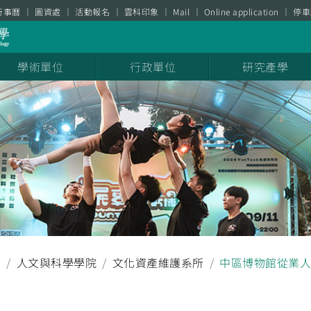
行事曆
圖資處
活動報名
雲科印象
Mail
Online application
停車
學術單位
行政單位
研究產學
聞
人文與科學學院
文化資產維護系所
中區博物館從業人員