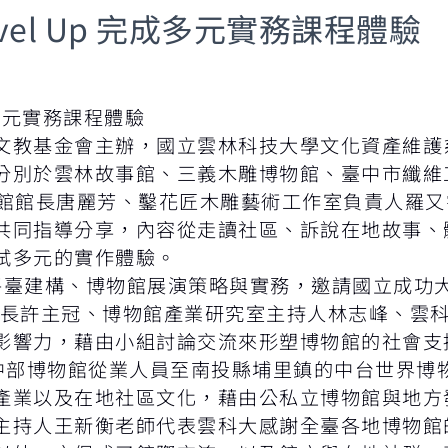
el Up 完成多元實務課程體驗
成多元實務課程體驗
教基金會主辦，國立雲林科技大學文化資產維護系執
分別於雲林故事館、三義木雕博物館、臺中市纖維
事館館長唐麗芳、鑿花匠木雕藝術工作室負責人羅
共同指導分享，內容從走讀社區、訴說在地故事、
試多元的實作體驗。
平臺建構、博物館展演策略與實務，邀請國立成功大
事長許主冠、博物館產業研究室主持人林志峰、雲
影響力，藉由小組討論交流來形塑博物館的社會支
集中部博物館從業人員至南投縣埔里鎮的中台世界博
產業以及在地社區文化，藉由公私立博物館與地方
主持人王新衡老師代表雲科大感謝全臺各地博物館