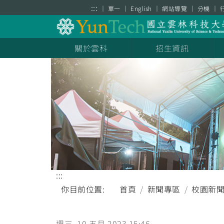
跳到主要內容區塊
:::
單一
English
網站導覽
分機
關於雲科
招生資訊
:::
你目前位置:
首頁
新聞專區
校園新
週三, 10 五月 2023 15:46