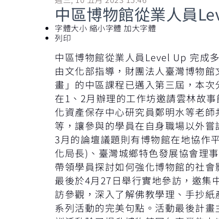
中區博物館從業人員Lev
字體大小
縮小字體
加大字體
列印
中區博物館從業人員Level Up 完
由文化部指導，財團法人臺灣博物館文
畫」的中區課程已邁入第三屆，本次
在1、2月辦理的工作坊邀請雲林故
化資產保存中心研究員鄭明水等老師
等，讓參與的學員在自身職場以外嘗
3月的論壇議題則有博物館在地協作
化局長)、臺灣城鄉特色發展協會理
帶領學員探討如何強化博物館的社會
最後於4月27日舉行實地參訪，邀
訪參觀，深入了解佛教學理、手抄紙
系列活動的完美句點。活動最後計畫