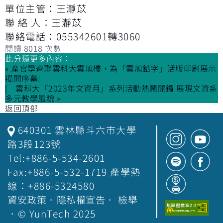
單位主管：王瀞苡
聯 絡 人：王瀞苡
聯絡電話：055342601轉3060
閱讀
8018
次數
此分類更多內容：
« 產官學齊聚雲科大雲旭樓，為「雲旭鉛字」活版印刷展示
揭開序幕!
雲科大「2023年文資月」系列活動熱鬧開鑼 展現文資系
多元教學風貌 »
返回頂部
640301 雲林縣斗六市大學
路3段123號
Tel:+886-5-534-2601
Fax:+886-5-532-1719 產學熱
線：+886-5324580
資安政策
．
隱私權宣告
．
檢舉
．© YunTech 2025