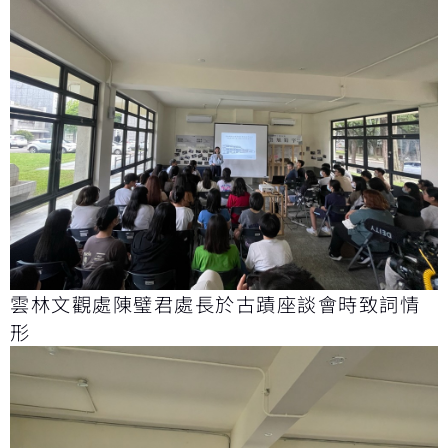
雲林文觀處陳璧君處長於古蹟座談會時致詞情
形