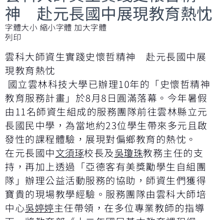
神 赴元長國中展現教育熱忱
字體大小
縮小字體
加大字體
列印
雲科大師資生實踐史懷哲精神 赴元長國中展
現教育熱忱
國立雲林科技大學已辦理10年的「史懷哲精神
教育服務計畫」於8月8日圓滿落幕。今年暑假
由11名師資生組成的服務團隊前往雲林縣立元
長國民中學，為當地約23位學生帶來多元且啟
發性的課程體驗，展現對偏鄉教育的熱忱。
在元長國中
文須琢
校長及
吳瓊珠
教務主任的支
持，再加上透過「亞德客有美獎勵學生自組團
隊」辦理公益活動服務的協助，師資生們獲得
寶貴的現場教學經驗。服務團隊由雲科大師培
中心
吳婷婷
主任帶領，在多位專業教師的指導