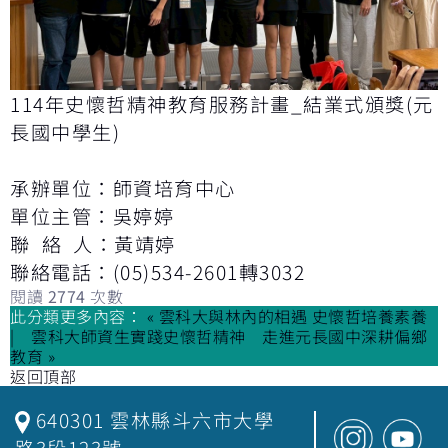
114年史懷哲精神教育服務計畫_結業式頒獎(元
長國中學生)
承辦單位：師資培育中心
單位主管：吳婷婷
聯 絡 人：黃靖婷
聯絡電話：(05)534-2601轉3032
閱讀
2774
次數
此分類更多內容：
« 雲科大與林內的相遇 史懷哲培養素養
雲科大師資生實踐史懷哲精神 走進元長國中深耕偏鄉
教育 »
返回頂部
640301 雲林縣斗六市大學
路3段123號