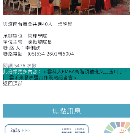
與濟南台商會共進40人一桌晚餐
承辦單位：管理學院
單位主管：陳振燧院長
聯 絡 人：李俐欣
聯絡電話：(05)534-2601轉5004
閱讀
5476
次數
此分類更多內容：
« 雲科大EMBA高階領袖班又上玉山了！
雲禾米發表暨合作簽約記者會 »
返回頂部
焦點訊息