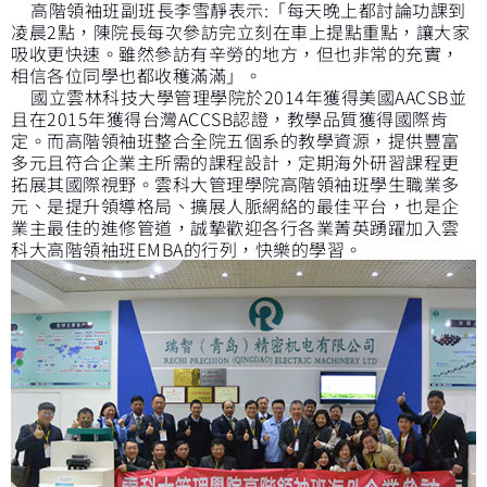
高階領袖班副班長李雪靜表示:「每天晚上都討論功課到
凌晨2點，陳院長每次參訪完立刻在車上提點重點，讓大家
吸收更快速。雖然參訪有辛勞的地方，但也非常的充實，
相信各位同學也都收穫滿滿」。
國立雲林科技大學管理學院於2014年獲得美國AACSB並
且在2015年獲得台灣ACCSB認證，教學品質獲得國際肯
定。而高階領袖班整合全院五個系的教學資源，提供豐富
多元且符合企業主所需的課程設計，定期海外研習課程更
拓展其國際視野。雲科大管理學院高階領袖班學生職業多
元、是提升領導格局、擴展人脈網絡的最佳平台，也是企
業主最佳的進修管道，誠摯歡迎各行各業菁英踴躍加入雲
科大高階領袖班EMBA的行列，快樂的學習。