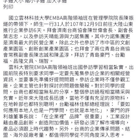
字體大小
縮小字體
加大字體
列印
國立雲林科技大學EMBA高階領袖班在管理學院院長陳振
燧的帶領下，師生一行31人於107年12月9日前往大陸山東
進行企業參訪6天。拜會濟南台商協會陳世偉會長、副會長
葉志忠，以及參訪天晴能源與力諾集團，其中力諾集團更
是濟南最大的民營企業，除此之外也參訪了市中區的文創
產業園區、創新創業產業園區；也拜會了兩位青島台商協
會常務副會長陳志誠和陳孟淳，拜訪了青島豪門、台勵
福、昌隆文具、瑞智。
雲科大管院EMBA高階領袖班出國參訪學習相當紮實，出
國前院長特別要求同學一定要先蒐集參訪企業的相關經營
資訊，並要事先準備好提問問題。參訪企業時不僅參觀工
廠，企業主管也針對探討的問題做簡報。對於同學的提
問，台商也都相當無私的分享，整個參訪過程相當精采與
充實。近年來大陸成長迅速，當地不僅有充足的原物料，
在地幹部也都特別聰明，台勵福林佳郁總經理說：「要如
何應用本地人也是一門學問，也就是本地化」，豪門的許
利雄董事長說：「在企業裡”品牌”很重要」，工業設計
藉由產品創新，創造附加價值，研發必須了解市場導向，
產品必須跟上時代趨勢。另外，台商的企業傳承問題、結
盟、海外設廠考量，都值得同學從不同角度深入思考。