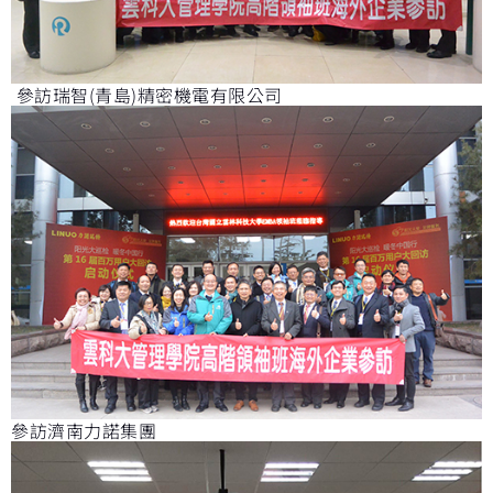
參訪瑞智(青島)精密機電有限公司
參訪濟南力諾集團