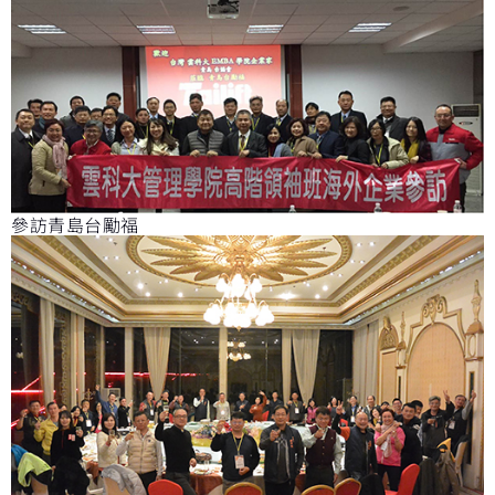
參訪青島台勵福