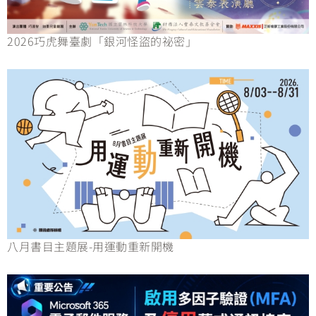
2026巧虎舞臺劇「銀河怪盜的祕密」
八月書目主題展-用運動重新開機