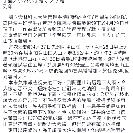
字體大小
縮小字體
加大字體
列印
國立雲林科技大學管理學院即將於今年6月畢業的EMBA
高階領袖班學生在管理學院院長陳振燧帶領下於4月29日登
頂玉山，作為畢業前最難忘的學習歷程成就，這是繼上一
屆畢業同學再次創下「辛苦兩天，可以臭屁一世人」的玉
山攻頂體驗。
這次活動於4月27日先到阿里山住一晚，4月28日早上9
時30分從塔塔加登山口入山，走8.5公里，約下午2~4時陸
續抵達排雲山莊，4月29日清晨2時起床吃早餐，3時大家帶
著頭燈摸黑往主峰，於清晨5時30分登上台灣最高峰玉山主
峰，標高3952公尺，然後返回排雲與塔塔加，於傍晚6時回
到雲科大。
本來氣象報告說天氣不好，到阿里山時還是下大雨，令
大家忐忑不安，還好塔塔加出發時天氣晴朗，一路風和日
麗，不過，雖然沒有下雨，但是攻頂前的300公尺碎石坡也
讓大家吃足苦頭，不僅得忍著冷冽的強風，還得手腳並用
的拉著鐵鍊，許多同學都不敢相信，上一屆學長姐是如何
在下大雨的情境下攻頂的。令人欽佩的，班長許溫德（德
晃董事長）以70高齡完成這一趟不可能的任務，他說登玉
山真是不簡單，是耐力大考驗，但是只要有萬全的準備，
一定可以達成的，為了讓這次活動順利，他還特地吃素祈