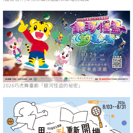
2026巧虎舞臺劇「銀河怪盜的祕密」