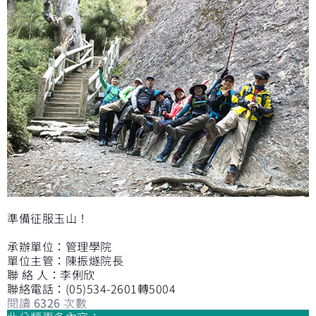
準備征服玉山！
承辦單位：管理學院
單位主管：陳振燧院長
聯 絡 人：李俐欣
聯絡電話：(05)534-2601轉5004
閱讀
6326
次數