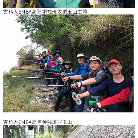
雲科大EMBA高階領袖班攻頂玉山主峰
雲科大EMBA高階領袖班登玉山