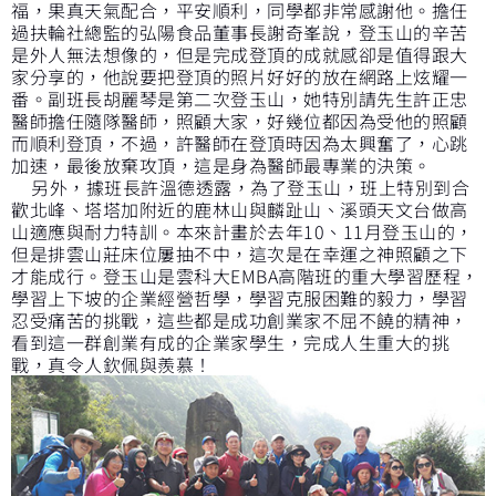
福，果真天氣配合，平安順利，同學都非常感謝他。擔任
過扶輪社總監的弘陽食品董事長謝奇峯說，登玉山的辛苦
是外人無法想像的，但是完成登頂的成就感卻是值得跟大
家分享的，他說要把登頂的照片好好的放在網路上炫耀一
番。副班長胡麗琴是第二次登玉山，她特別請先生許正忠
醫師擔任隨隊醫師，照顧大家，好幾位都因為受他的照顧
而順利登頂，不過，許醫師在登頂時因為太興奮了，心跳
加速，最後放棄攻頂，這是身為醫師最專業的決策。
另外，據班長許溫德透露，為了登玉山，班上特別到合
歡北峰、塔塔加附近的鹿林山與麟趾山、溪頭天文台做高
山適應與耐力特訓。本來計畫於去年10、11月登玉山的，
但是排雲山莊床位屢抽不中，這次是在幸運之神照顧之下
才能成行。登玉山是雲科大EMBA高階班的重大學習歷程，
學習上下坡的企業經營哲學，學習克服困難的毅力，學習
忍受痛苦的挑戰，這些都是成功創業家不屈不饒的精神，
看到這一群創業有成的企業家學生，完成人生重大的挑
戰，真令人欽佩與羨慕！