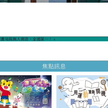
院
長
賣場與無人商店，全國第一！ »
焦點訊息