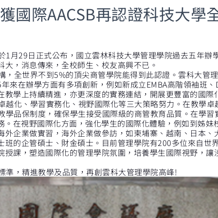
獲國際AACSB再認證科技大學
於1月29日正式公布，國立雲林科技大學管理學院過去五年辦
台科大，消息傳來，全校師生、校友高興不已。
，全世界不到5%的頂尖商管學院能得到此認證。雲科大管理學院
年來在辦學方面有多項創新，例如新成立EMBA高階領袖班、D
在教學上持續精進，亦更深度的實務連結，開展更豐富的國際
越化、學習實務化、視野國際化等三大策略努力。在教學卓越化
準的教學品保制度，確保學生接受國際級的商管教育品質。在學
實務。在視野國際化方面，強化學生的國際化體驗，例如到姊妹
海外企業做實習，海外企業做參訪，如柬埔寨、越南、日本、
士班的企管碩士、財金碩士。目前管理學院有200多位來自世
院授課，塑造國際化的管理學院氛圍，培養學生國際視野，讓
標準，精進教學及品質，再創雲科大管理學院高峰!