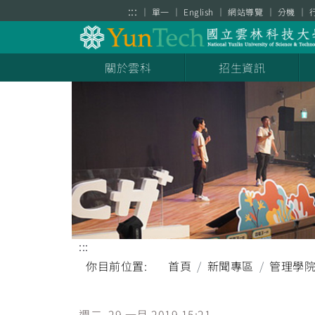
跳到主要內容區塊
:::
單一
English
網站導覽
分機
關於雲科
招生資訊
:::
你目前位置:
首頁
新聞專區
管理學
週二, 29 一月 2019 15:21