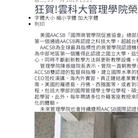
狂賀!雲科大管理學院榮
字體大小
縮小字體
加大字體
列印
美國AACSB「國際商管學院促進協會」總部
第一個通過AACSB再認證之科技大學，超越
AACSB為全球最具指標性的商管學院認證機構
為中部地區第一個獲得此認證之國立大學，這5
心，同時不斷創新教學方法與更新教學設備，
管理學院陳振燧院長表示，管院一直朝教學卓
ACCSB雙認證的監督與指導，建立國際水
CEO蒞校演講、海內外實習，真正鏈結產業
南，美國的羅德島、丹佛、西雅圖等，或者到
程，包括大學部的國際管理學士學位學程、碩
起學習，此外，每年聘請多位外籍客座教授來
化的體驗。
未來管理學院也會持續遵照AACSB國際認證