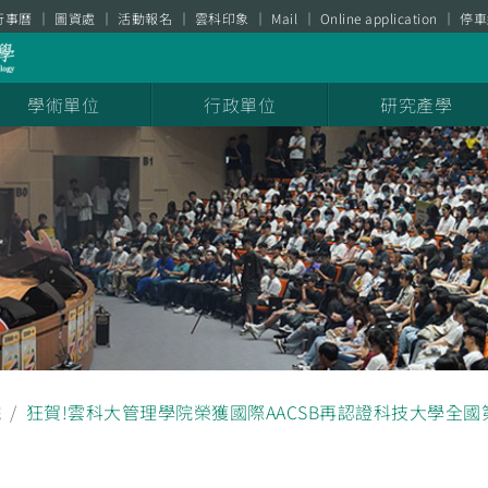
行事曆
圖資處
活動報名
雲科印象
Mail
Online application
停車
學術單位
行政單位
研究產學
院
狂賀!雲科大管理學院榮獲國際AACSB再認證科技大學全國