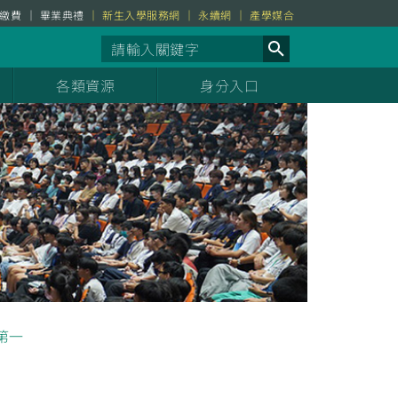
繳費
畢業典禮
新生入學服務網
永續網
產學媒合
各類資源
身分入口
第一