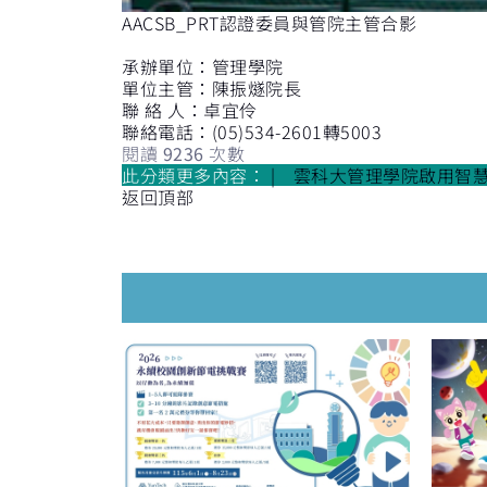
AACSB_PRT認證委員與管院主管合影
承辦單位：管理學
單位主管：陳振燧院
聯 絡 人：卓宜伶
聯絡電話：(05)534-2601轉5003
閱讀
9236
次數
此分類更多內容：
雲科大管理學院啟用智慧
返回頂部