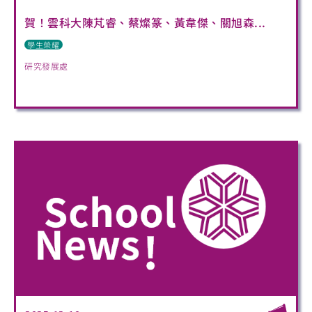
賀！雲科大陳芃睿、蔡燦篆、黃韋傑、關旭森...
學生榮耀
研究發展處