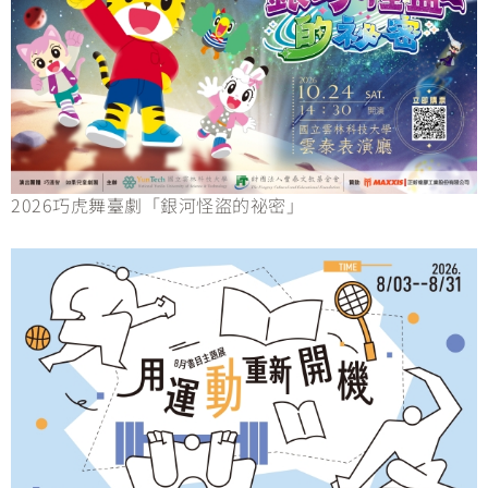
2026巧虎舞臺劇「銀河怪盜的祕密」