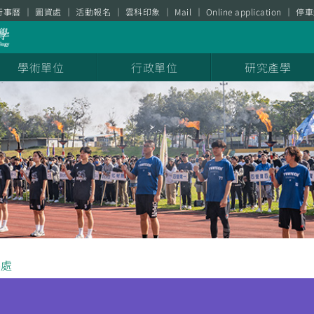
行事曆
圖資處
活動報名
雲科印象
Mail
Online application
停車
學術單位
行政單位
研究產學
展處