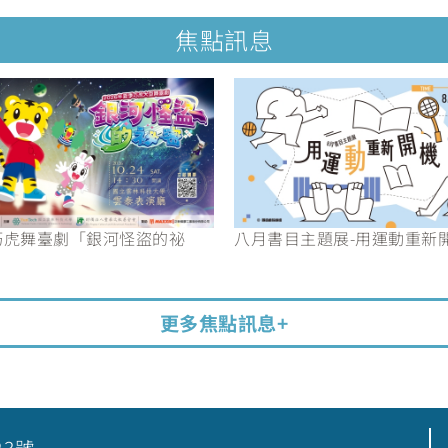
焦點訊息
6巧虎舞臺劇「銀河怪盜的祕
八月書目主題展-用運動重新
更多焦點訊息+
23號