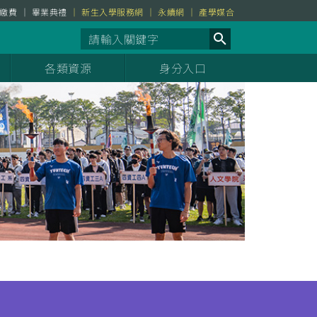
繳費
畢業典禮
新生入學服務網
永續網
產學媒合
各類資源
身分入口