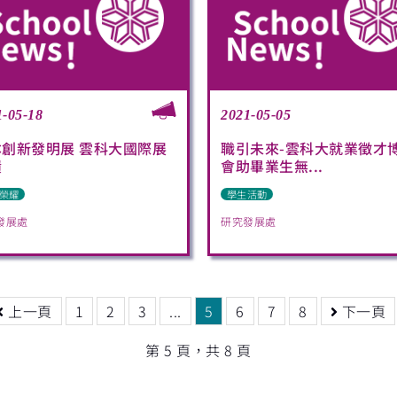
1-05-18
2021-05-05
本創新發明展 雲科大國際展
職引未來-雲科大就業徵才
績
會助畢業生無...
榮耀
學生活動
發展處
研究發展處
上一頁
1
2
3
...
5
6
7
8
下一頁
第 5 頁，共 8 頁