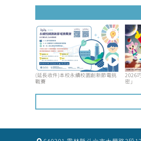
(延長收件)本校永續校園創新節電挑
202
戰賽
密」
640301 雲林縣斗六市大學路3段1