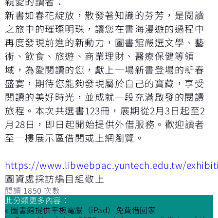
親愛的讀者：
新書如春花綻放，散發著知識的芬芳，是閱讀
之旅中的璀璨明珠，讓您在書海漫遊的過程中
再度發現前進的新動力，圖書館嚴選文學、藝
術、飲食、旅遊、商業理財、醫療保健等領
域，為愛閱讀的您，獻上一場新書登場的新春
盛宴，期待您能夠發現屬於自己的寶藏，享受
閱讀的美好時光，並成就一段充滿啟發的閱讀
旅程。本次共選書
123
冊，展期從
2
月
3
日起至
2
月
28
日，即日起開始提供外借服務。歡迎讀者
至一樓展示區借閱或上網瀏覽。
https://www.libwebpac.yuntech.edu.tw/exhibit
圖資處採訪編目組敬上
閱讀
1850
次數
此分類更多內容：
« 圖書館提供平板電腦（iPad）免費借回家