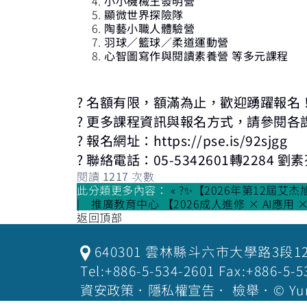
小小機械王發明營
顯微世界探險隊
陶藝小職人體驗營
羽球／籃球／柔道運動營
心智圖寫作與閱讀素養營 等多元課程
?
名額有限，額滿為止，歡迎踴躍報名
?
更多課程資訊與報名方式，請參閱各
?
報名網址：
https://pse.is/92sjgg
?
聯絡電話：
05-5342601
轉
2284
劉素
閱讀
1217
次數
此分類更多內容：
« ?✨【2026年第12屆艾
推廣教育中心 【2026成人進修 × AI應用 
返回頂部
640301 雲林縣斗六市大學路3段1
Tel:+886-5-534-2601 Fax:+886-
資安政策
．
隱私權宣告
．
檢舉
．© Yu