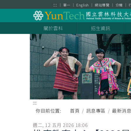
跳到主要內容區塊
:::
單一
English
網站導覽
分機
關於雲科
招生資訊
:::
你目前位置:
首頁
訊息專區
最新消
週二, 12 五月 2026 18:06