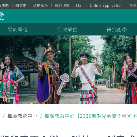
行事曆
圖資處
活動報名
雲科印象
Mail
Online application
停車
學術單位
行政單位
研究產學
息
推廣教育中心
推廣教育中心【2026暑期兒童夏令營× 