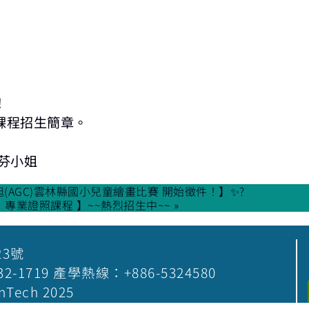
！
課程招生簡章。
芬小姐
杰旭(AGC)雲林縣國小兒童繪畫比賽 開始徵件！】✨?
× 專業證照課程 】~~熱烈招生中~~ »
23號
5-532-1719 產學熱線：+886-5324580
nTech 2025