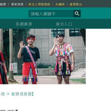
繳費
畢業典禮
新生入學服務網
永續網
產學媒合
各類資源
身分入口
科技 × 創意成長營】