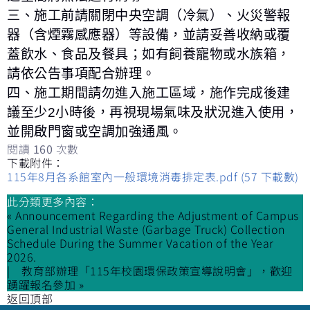
三、施工前請關閉中央空調（冷氣）、火災警報
器（含煙霧感應器）等設備，並請妥善收納或覆
蓋飲水、食品及餐具；如有飼養寵物或水族箱，
請依公告事項配合辦理。
四、施工期間請勿進入施工區域，施作完成後建
議至少2小時後，再視現場氣味及狀況進入使用，
並開啟門窗或空調加強通風。
閱讀
160
次數
下載附件：
115年8月各系館室內一般環境消毒排定表.pdf
(57 下載數)
此分類更多內容：
« Announcement Regarding the Adjustment of Campus
General Industrial Waste (Garbage Truck) Collection
Schedule During the Summer Vacation of the Year
2026.
教育部辦理「115年校園環保政策宣導說明會」，歡迎
踴躍報名參加 »
返回頂部