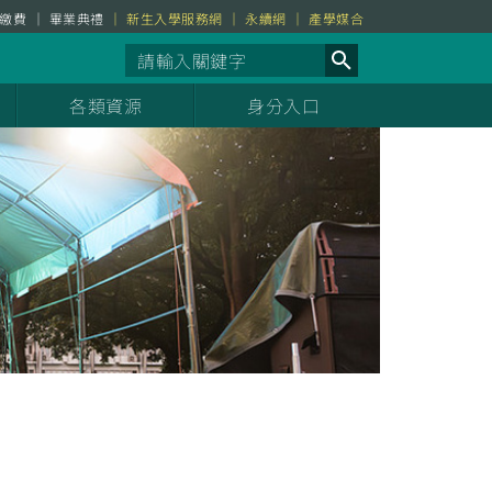
繳費
畢業典禮
新生入學服務網
永續網
產學媒合
各類資源
身分入口