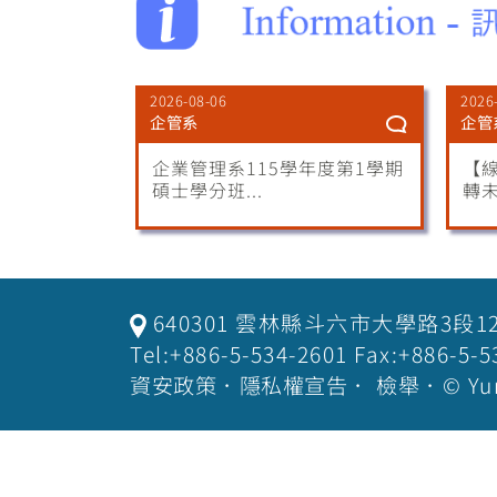
2026-08-06
2026
企管系
企管
企業管理系115學年度第1學期
【
碩士學分班...
轉未
640301 雲林縣斗六市大學路3段1
Tel:+886-5-534-2601 Fax:+886-
資安政策
．
隱私權宣告
．
檢舉
．© Yu