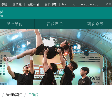
行事曆
圖資處
活動報名
雲科印象
Mail
Online application
停車
學術單位
行政單位
研究產學
息
管理學院
企管系