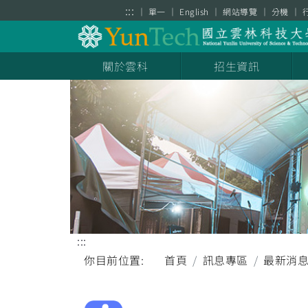
跳到主要內容區塊
:::
單一
English
網站導覽
分機
關於雲科
招生資訊
:::
你目前位置:
首頁
訊息專區
最新消