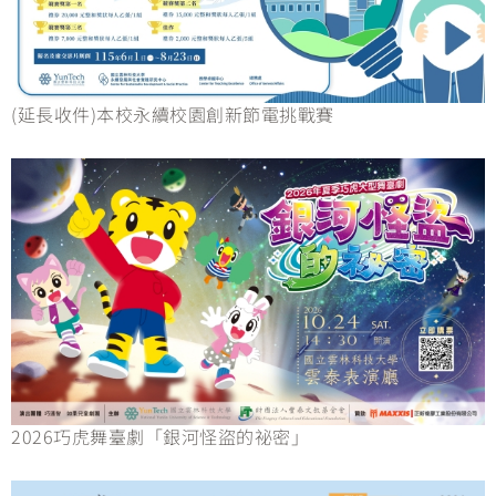
(延長收件)本校永續校園創新節電挑戰賽
2026巧虎舞臺劇「銀河怪盜的祕密」