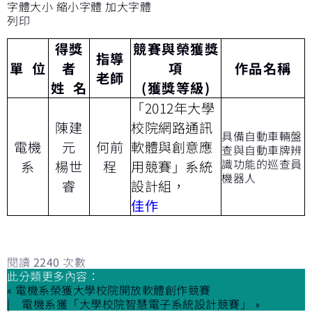
字體大小
縮小字體
加大字體
列印
得獎
競賽與榮獲獎
指導
單 位
者
項
作品名稱
老師
姓 名
(獲獎等級)
「2012年大學
陳建
校院網路通訊
具備自動車輛盤
電機
元
何前
軟體與創意應
查與自動車牌辨
識功能的巡查員
系
楊世
程
用競賽」系統
機器人
睿
設計組，
佳作
閱讀
2240
次數
此分類更多內容：
« 電機系榮獲大學校院開放軟體創作競賽
電機系獲「大學校院智慧電子系統設計競賽」 »