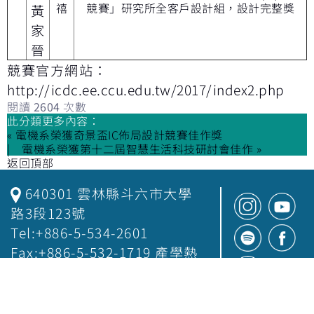
禧
競賽」研究所全客戶設計組，設計完整獎
黃
家
晉
競賽官方網站：
http://icdc.ee.ccu.edu.tw/2017/index2.php
閱讀
2604
次數
此分類更多內容：
« 電機系榮獲奇景盃IC佈局設計競賽佳作獎
電機系榮獲第十二屆智慧生活科技研討會佳作 »
返回頂部
640301 雲林縣斗六市大學
路3段123號
Tel:+886-5-534-2601
Fax:+886-5-532-1719 產學熱
線：+886-5324580
資安政策
．
隱私權宣告
．
檢舉
．© YunTech 2025