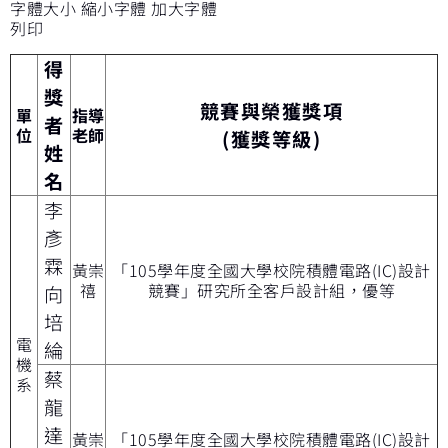
字體大小
縮小字體
加大字體
列印
得
獎
競賽與榮獲獎項
單
指導
者
位
老師
(獲獎等級)
姓
名
李
彥
霖
黃崇
「105學年度全國大學校院積體電路(IC)設計
禧
競賽」研究所全客戶設計組，優等
向
培
電
綸
機
蔡
系
龍
達
黃崇
「105學年度全國大學校院積體電路(IC)設計