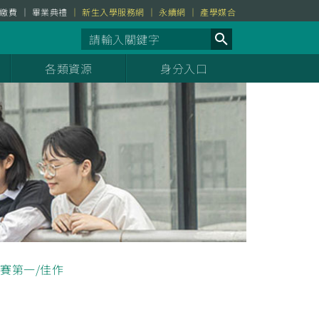
繳費
畢業典禮
新生入學服務網
永續網
產學媒合
各類資源
身分入口
賽第一/佳作