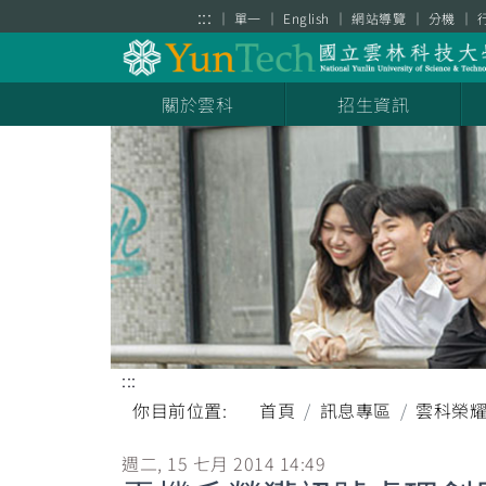
跳到主要內容區塊
:::
單一
English
網站導覽
分機
關於雲科
招生資訊
:::
你目前位置:
首頁
訊息專區
雲科榮
週二, 15 七月 2014 14:49