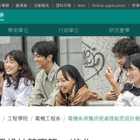
行事曆
圖資處
活動報名
雲科印象
Mail
Online application
停車
學術單位
行政單位
研究產學
耀
工程學院
電機工程系
電機系榮獲訊號處理創思設計競