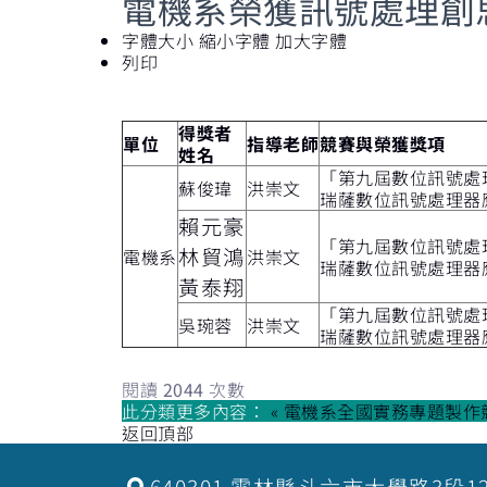
電機系榮獲訊號處理創
字體大小
縮小字體
加大字體
列印
得獎者
單位
指導老師
競賽與榮獲獎項
姓名
「第九屆數位訊號處
蘇俊瑋
洪崇文
瑞薩數位訊號處理器
賴元豪
「第九屆數位訊號處
林貿鴻
電機系
洪崇文
瑞薩數位訊號處理器
黃泰翔
「第九屆數位訊號處
吳琬蓉
洪崇文
瑞薩數位訊號處理器
閱讀
2044
次數
此分類更多內容：
« 電機系全國實務專題製
返回頂部
640301 雲林縣斗六市大學路3段1