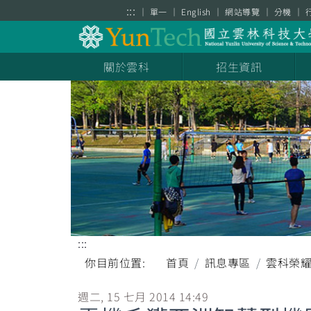
跳到主要內容區塊
:::
單一
English
網站導覽
分機
關於雲科
招生資訊
:::
你目前位置:
首頁
訊息專區
雲科榮
週二, 15 七月 2014 14:49