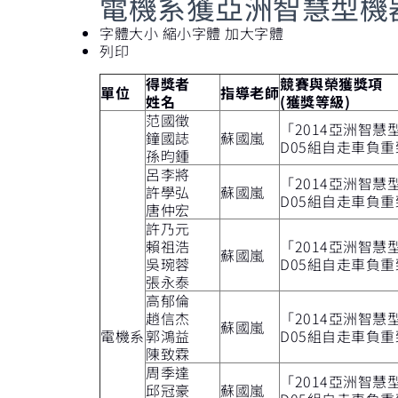
電機系獲亞洲智慧型機
字體大小
縮小字體
加大字體
列印
得獎者
競賽與榮獲獎項
單位
指導老師
姓名
(獲獎等級)
范國徵
「2014亞洲智慧
鐘國誌
蘇國嵐
D05組自走車負
孫昀鍾
呂李將
「2014亞洲智慧
許學弘
蘇國嵐
D05組自走車負
唐仲宏
許乃元
賴祖浩
「2014亞洲智慧
蘇國嵐
吳琬蓉
D05組自走車負
張永泰
高郁倫
趙信杰
「2014亞洲智慧
蘇國嵐
電機系
郭鴻益
D05組自走車負
陳致霖
周季達
「2014亞洲智慧
邱冠豪
蘇國嵐