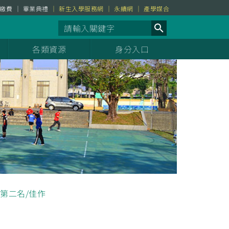
繳費
畢業典禮
新生入學服務網
永續網
產學媒合
各類資源
身分入口
第二名/佳作