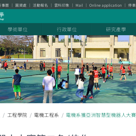
行事曆
圖資處
活動報名
雲科印象
Mail
Online application
停車
學術單位
行政單位
研究產學
耀
工程學院
電機工程系
電機系獲亞洲智慧型機器人大賽