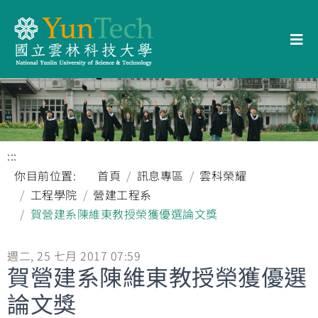
:::
你目前位置:
首頁
訊息專區
雲科榮耀
工程學院
營建工程系
賀營建系陳維東教授榮獲優選論文獎
週二, 25 七月 2017 07:59
賀營建系陳維東教授榮獲優選
論文獎