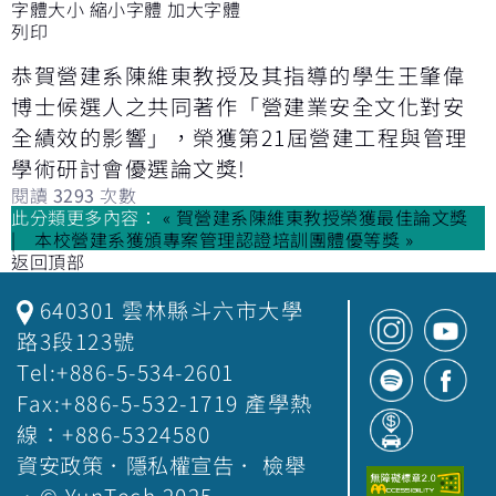
字體大小
縮小字體
加大字體
列印
恭賀營建系陳維東教授及其指導的學生王肇偉
博士候選人之共同著作「營建業安全文化對安
全績效的影響」，榮獲第21屆營建工程與管理
學術研討會優選論文獎!
閱讀
3293
次數
此分類更多內容：
« 賀營建系陳維東教授榮獲最佳論文獎
本校營建系獲頒專案管理認證培訓團體優等獎 »
返回頂部
640301 雲林縣斗六市大學
路3段123號
Tel:+886-5-534-2601
Fax:+886-5-532-1719 產學熱
線：+886-5324580
資安政策
．
隱私權宣告
．
檢舉
．© YunTech 2025