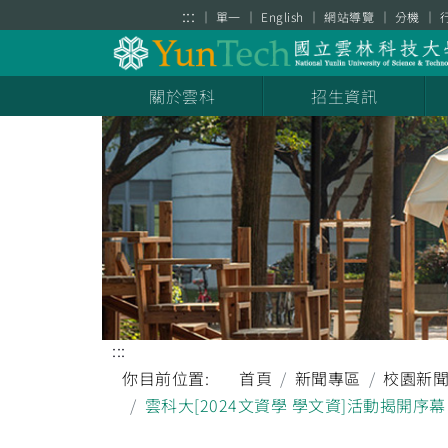
跳到主要內容區塊
:::
單一
English
網站導覽
分機
關於雲科
招生資訊
:::
你目前位置:
首頁
新聞專區
校園新
雲科大[2024文資學 學文資]活動揭開序