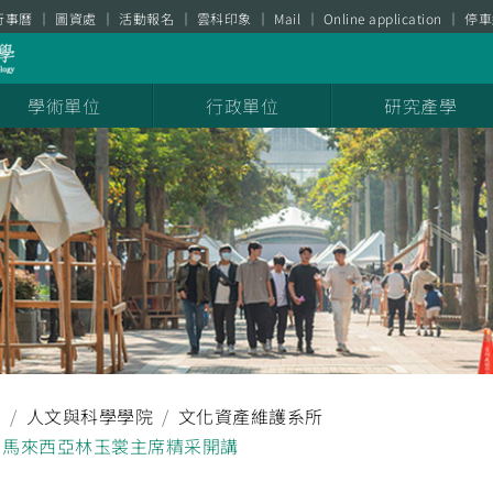
行事曆
圖資處
活動報名
雲科印象
Mail
Online application
停車
學術單位
行政單位
研究產學
聞
人文與科學學院
文化資產維護系所
幕 馬來西亞林玉裳主席精采開講