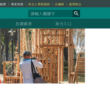
繳費
畢業典禮
新生入學服務網
永續網
產學媒合
各類資源
身分入口