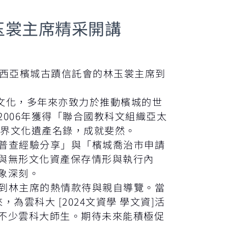
林玉裳主席精采開講
請馬來西亞檳城古蹟信託會的林玉裳主席到
文化，多年來亦致力於推動檳城的世
006年獲得「聯合國教科文組織亞太
世界文化遺產名錄，成就斐然。
藝普查經驗分享」與「檳城喬治市申請
與無形文化資產保存情形與執行內
象深刻。
受到林主席的熱情款待與親自導覽。當
雲科大 [2024文資學 學文資]活
不少雲科大師生。期待未來能積極促