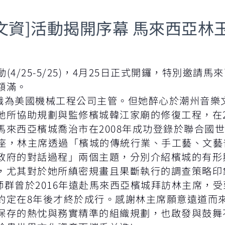
 學文資]活動揭開序幕 馬來西亞
動(4/25-5/25)，4月25日正式開鑼，特別邀
額滿。
為美國機械工程公司主管。但她醉心於潮州音樂
她所協助規劃與監修檳城韓江家廟的修復工程，在2
馬來西亞檳城喬治市在2008年成功登錄於聯合國
場講座，林主席透過「檳城的傳統行業、手工藝、文
政府的對話過程」兩個主題，分別介紹檳城的有形
，尤其對於她所縝密規畫且果斷執行的調查策略印
群曾於2016年遠赴馬來西亞檳城拜訪林主席，
定在8年後才終於成行。感謝林主席願意遠道而來，為
保存的熱忱與務實精準的組織規劃，也啟發與鼓舞