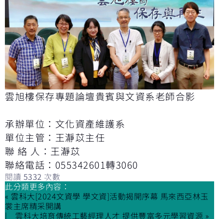
雲旭樓保存專題論壇貴賓與文資系老師合影
承辦單位：文化資產維護系
單位主管：王瀞苡主任
聯 絡 人：王瀞苡
聯絡電話：055342601轉3060
閱讀
5332
次數
此分類更多內容：
« 雲科大[2024文資學 學文資]活動揭開序幕 馬來西亞林玉
裳主席精采開講
雲科大培育傳統工藝經理人才 提供豐富多元學習資源 »