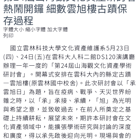
熱鬧開鑼 細數雲旭樓古蹟保
存過程
字體大小
縮小字體
加大字體
列印
國立雲林科技大學文化資產維護系5月23日
(四)、24日(五)在雲科大人科二館DS120演講廳
辦理一年一度的「第24屆山海觀文化資產學術
研討會」。開幕式安排在雲科大內的縣定古蹟
—雲旭樓(原雲林國中校舍)。此次研討會以「承
雲旭日」為題，旨在疫病、戰爭、天災世界紛
雜之時，以「承」承接、承續，「旭」為光明
與希望之意，並致敬過去，在前人所奠定之基
礎上持續耕耘，展望未來，期許本研討會在文
化資產領域中，能擴張學術研究與討論的深度
和廣度，得以承先啟後迎向光明。現場與會的