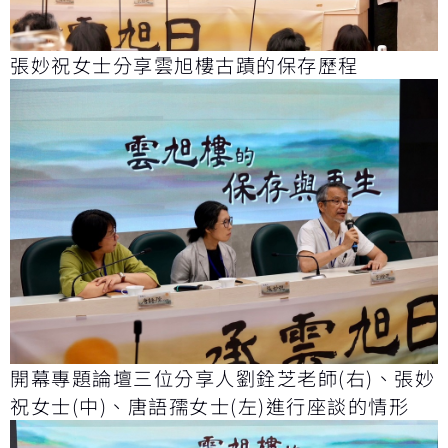
張妙祝女士分享雲旭樓古蹟的保存歷程
開幕專題論壇三位分享人劉銓芝老師(右)、張妙
祝女士(中)、唐語孺女士(左)進行座談的情形