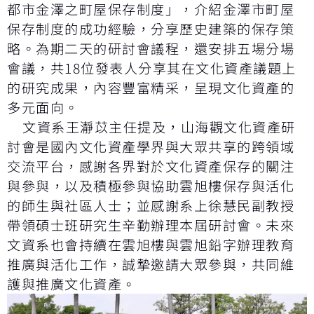
都市金澤之町屋保存制度」，介紹金澤市町屋
保存制度的成功經驗，分享歷史建築的保存策
略。為期二天的研討會議程，還安排五場分場
會議，共18位發表人分享其在文化資產議題上
的研究成果，內容豐富精采，呈現文化資產的
多元面向。
文資系王瀞苡主任提及，山海觀文化資產研
討會是國內文化資產學界與大眾共享的跨領域
交流平台，感謝各界對於文化資產保存的關注
與參與，以及積極參與協助雲旭樓保存與活化
的師生與社區人士；並感謝系上徐慧民副教授
帶領碩士班研究生辛勤辦理本屆研討會。未來
文資系也會持續在雲旭樓與雲旭鉛字辦理教育
推廣與活化工作，誠摯邀請大眾參與，共同維
護與推廣文化資產。