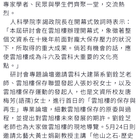
專家學者、民眾與學生們齊聚一堂，交流熱
烈。
人科學院李謁政院長在開幕式致詞時表示：
「本屆研討會在雲旭樓辦理開幕式，象徵著整
個文資系在十幾年前面對龐大保存壓力的狀況
下，所取得的重大成果。倘若有機會的話，應
使雲旭樓成為斗六及雲科大重要的文化亮
點。」
研討會專題論壇邀請雲科大建築系劉銓芝老
師、雲旭樓保存聯盟發起人張妙祝女士，以及
雲旭樓保存運動的發起人，也是文資所校友唐
梅芳(語孺)女士，進行首日的「雲旭樓的保存與
再生」專業論壇，細數雲旭樓保存的原委與過
程，並提出對雲旭樓未來發展的期許。劉銓芝
老師也為大家做雲旭樓的現地導覽。5月24日則
邀請北藝大黃士娟副教授主講「他山之石-歷史