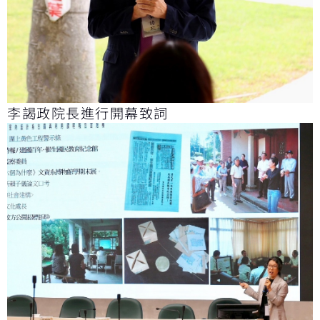
李謁政院長進行開幕致詞