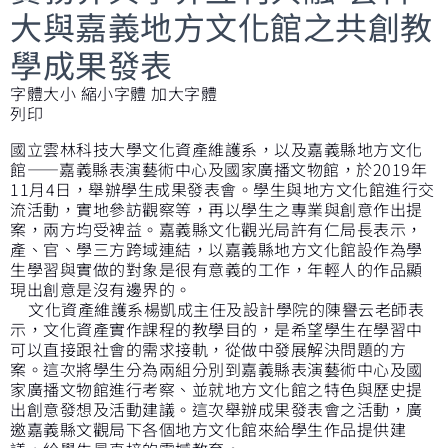
大與嘉義地方文化館之共創教
學成果發表
字體大小
縮小字體
加大字體
列印
國立雲林科技大學文化資產維護系，以及嘉義縣地方文化
館——嘉義縣表演藝術中心及國家廣播文物館，於2019年
11月4日，舉辦學生成果發表會。學生與地方文化館進行交
流活動，實地參訪觀察等，再以學生之專業與創意作出提
案，兩方均受裨益。嘉義縣文化觀光局許有仁局長表示，
產、官、學三方跨域連結，以嘉義縣地方文化館設作為學
生學習與實做的對象是很有意義的工作，年輕人的作品顯
現出創意是沒有邊界的。
文化資產維護系楊凱成主任及設計學院的陳譽云老師表
示，文化資產實作課程的教學目的，是希望學生在學習中
可以直接跟社會的需求接軌，從做中發展解決問題的方
案。這次將學生分為兩組分別到嘉義縣表演藝術中心及國
家廣播文物館進行考察、並就地方文化館之特色與歷史提
出創意發想及活動建議。這次舉辦成果發表會之活動，廣
邀嘉義縣文觀局下各個地方文化館來給學生作品提供建