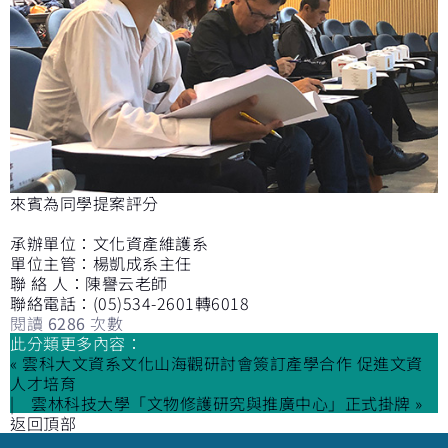
來賓為同學提案評分
承辦單位：文化資產維護系
單位主管：楊凱成系主任
聯 絡 人：陳譽云老師
聯絡電話：(05)534-2601轉6018
閱讀
6286
次數
此分類更多內容：
« 雲科大文資系文化山海觀研討會簽訂產學合作 促進文資
人才培育
雲林科技大學「文物修護研究與推廣中心」正式掛牌 »
返回頂部