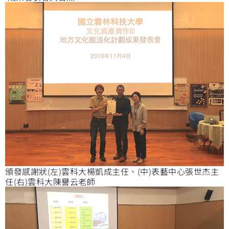
頒發感謝狀(左)雲科大楊凱成主任、(中)表藝中心張世杰主
任(右)雲科大陳譽云老師