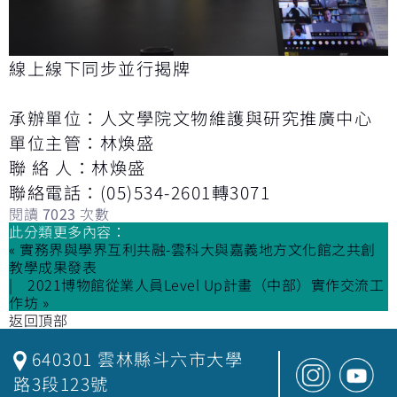
線上線下同步並行揭牌
承辦單位：人文學院文物維護與研究推廣中心
單位主管：林煥盛
聯 絡 人：林煥盛
聯絡電話：(05)534-2601轉3071
閱讀
7023
次數
此分類更多內容：
« 實務界與學界互利共融-雲科大與嘉義地方文化館之共創
教學成果發表
2021博物館從業人員Level Up計畫（中部）實作交流工
作坊 »
返回頂部
640301 雲林縣斗六市大學
路3段123號