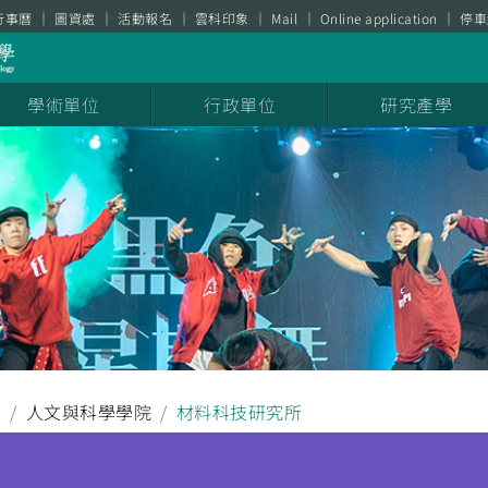
行事曆
圖資處
活動報名
雲科印象
Mail
Online application
停車
學術單位
行政單位
研究產學
聞
人文與科學學院
材料科技研究所