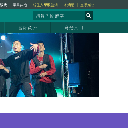
繳費
畢業典禮
新生入學服務網
永續網
產學媒合
各類資源
身分入口