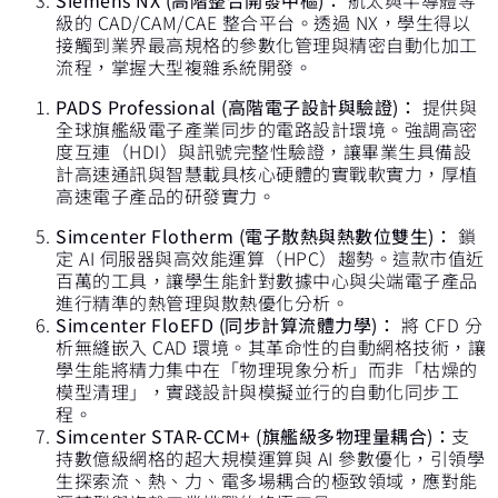
級的 CAD/CAM/CAE 整合平台。透過 NX，學生得以
接觸到業界最高規格的參數化管理與精密自動化加工
流程，掌握大型複雜系統開發。
PADS Professional (
高階電子設計與驗證)：
提供與
全球旗艦級電子產業同步的電路設計環境。強調高密
度互連（HDI）與訊號完整性驗證，讓畢業生具備設
計高速通訊與智慧載具核心硬體的實戰軟實力，厚植
高速電子產品的研發實力。
Simcenter Flotherm (
電子散熱與熱數位雙生)：
鎖
定 AI 伺服器與高效能運算（HPC）趨勢。這款市值近
百萬的工具，讓學生能針對數據中心與尖端電子產品
進行精準的熱管理與散熱優化分析。
Simcenter FloEFD (
同步計算流體力學)：
將 CFD 分
析無縫嵌入 CAD 環境。其革命性的自動網格技術，讓
學生能將精力集中在「物理現象分析」而非「枯燥的
模型清理」，實踐設計與模擬並行的自動化同步工
程。
Simcenter STAR-CCM+ (
旗艦級多物理量耦合)：
支
持數億級網格的超大規模運算與 AI 參數優化，引領學
生探索流、熱、力、電多場耦合的極致領域，應對能