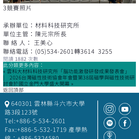
3競賽照片
承辦單位：材料科技研究所
單位主管：陳元宗所長
聯 絡 人： 王美心
聯絡電話：(05)534-2601轉3614 3255
閱讀
1882
次數
此分類更多內容：
« 雲科大材料科技研究所「腦功能激發研發成果發表會」
2026台灣磁性技術協會年會暨第38屆磁學與磁性技術研
討會於國立金門大學盛大開幕 »
返回頂部
640301 雲林縣斗六市大學
路3段123號
Tel:+886-5-534-2601
Fax:+886-5-532-1719 產學熱
線：+886-5324580