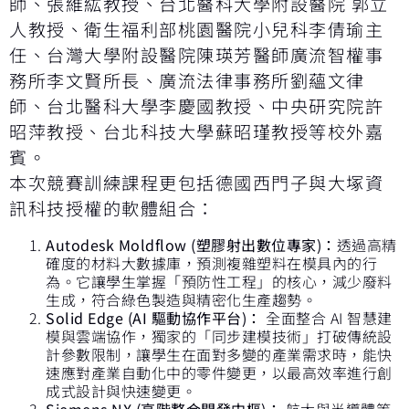
師、張維紘教授、台北醫科大學附設醫院 郭立
人教授、衛生福利部桃園醫院小兒科李倩瑜主
任、台灣大學附設醫院陳瑛芳醫師廣流智權事
務所李文賢所長、廣流法律事務所劉蘊文律
師、台北醫科大學李慶國教授、中央研究院許
昭萍教授、台北科技大學蘇昭瑾教授等校外嘉
賓。
本次競賽訓練課程更包括德國西門子與大塚資
訊科技授權的軟體組合：
Autodesk Moldflow (
塑膠射出數位專家)：
透過高精
確度的材料大數據庫，預測複雜塑料在模具內的行
為。它讓學生掌握「預防性工程」的核心，減少廢料
生成，符合綠色製造與精密化生產趨勢。
Solid Edge (AI
驅動協作平台)：
全面整合 AI 智慧建
模與雲端協作，獨家的「同步建模技術」打破傳統設
計參數限制，讓學生在面對多變的產業需求時，能快
速應對產業自動化中的零件變更，以最高效率進行創
成式設計與快速變更。
Siemens NX (
高階整合開發中樞)：
航太與半導體等