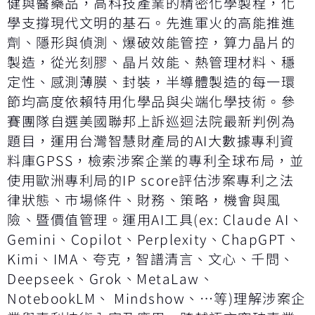
健與醫藥品，高科技產業的精密化學製程，化
學支撐現代文明的基石。先進軍火的高能推進
劑、隱形與偵測、爆破效能管控，算力晶片的
製造，從光刻膠、晶片效能、熱管理材料、穩
定性、感測薄膜、封裝，半導體製造的每一環
節均高度依賴特用化學品與尖端化學技術。參
賽團隊自選美國聯邦上訴巡迴法院最新判例為
題目，運用台灣智慧財產局的AI大數據專利資
料庫GPSS，檢索涉案企業的專利全球布局，並
使用歐洲專利局的IP score評估涉案專利之法
律狀態、市場條件、財務、策略，機會與風
險、暨價值管理。運用AI工具(ex: Claude AI、
Gemini、Copilot、Perplexity、ChapGPT、
Kimi、IMA、夸克，智譜清言、文心、千問、
Deepseek、Grok、MetaLaw、
NotebookLM、 Mindshow、…等)理解涉案企