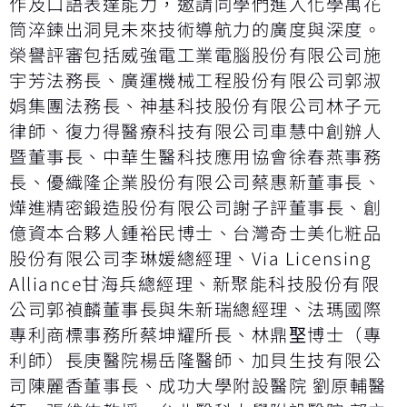
作及口語表達能力，邀請同學們進入化學萬花
筒淬鍊出洞見未來技術導航力的廣度與深度。
榮譽評審包括威強電工業電腦股份有限公司施
宇芳法務長、廣運機械工程股份有限公司郭淑
娟集團法務長、神基科技股份有限公司林子元
律師、復力得醫療科技有限公司車慧中創辦人
暨董事長、中華生醫科技應用協會徐春燕事務
長、優織隆企業股份有限公司蔡惠新董事長、
燁進精密鍛造股份有限公司謝子評董事長、創
億資本合夥人鍾裕民博士、台灣奇士美化粧品
股份有限公司李琳媛總經理、Via Licensing
Alliance甘海兵總經理、新聚能科技股份有限
公司郭禎麟董事長與朱新瑞總經理、法瑪國際
專利商標事務所蔡坤耀所長、林鼎埾博士（專
利師）長庚醫院楊岳隆醫師、加貝生技有限公
司陳麗香董事長、成功大學附設醫院 劉原輔醫