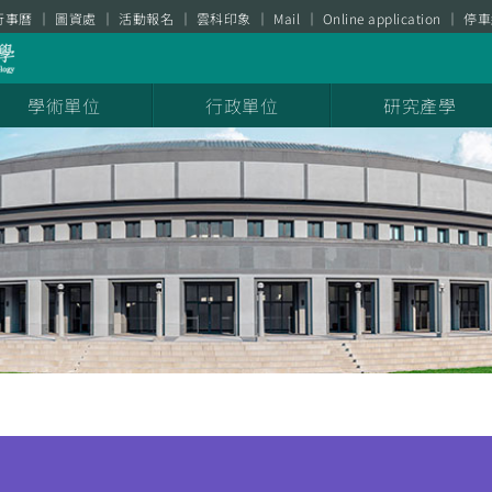
行事曆
圖資處
活動報名
雲科印象
Mail
Online application
停車
學術單位
行政單位
研究產學
聞