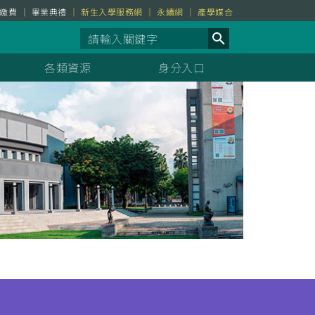
繳費
畢業典禮
新生入學服務網
永續網
產學媒合
各類資源
身分入口