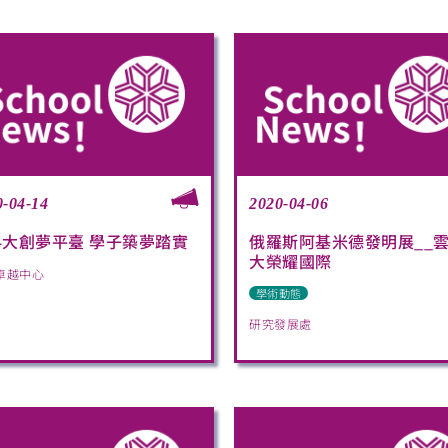
0-04-14
2020-04-06
科大創夢平臺 學子築夢踏實
俄羅斯阿基米德發明展__
大榮耀國際
卓越中心
學術動態
研究發展處