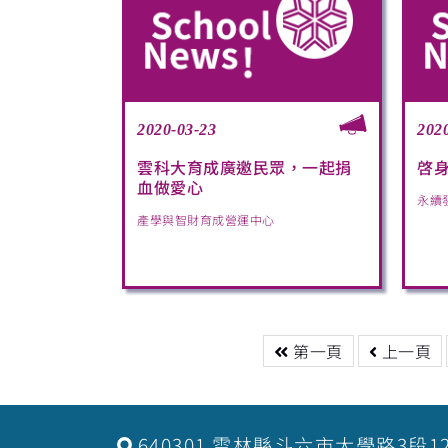
2020-03-23
202
雲科大育成廣邀民眾，一起捐
啓
血做愛心
永續
產學與智財育成營運中心
第一頁
上一頁
640301 雲林縣斗六市大學路3段1