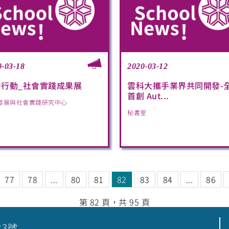
0-03-18
2020-03-12
身行動_社會實踐成果展
雲科大攜手業界共同開發-
首創 Aut...
發展與社會實踐研究中心
秘書室
77
78
...
80
81
82
83
84
...
86
第 82 頁，共 95 頁
23號