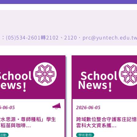
34-2601轉2102、2120．prc@yuntech.edu.t
6-06-05
2026-06-05
飲水思源・尊師種稻」學生
跨域數位整合守護客庄記憶
稻苗與咖啡...
雲科大文資系攜...
活動
學術動態