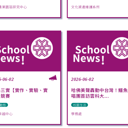
農業園區研究中心
文化資產維護系所
6-06-02
2026-06-02
科三實【實作、實驗、實
哈佛美聲轟動中台灣！鱷魚
】競賽
唱團首訪雲科大...
動態
校園生活
卓越中心
學務處