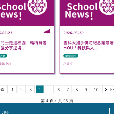
6-05-21
2026-05-20
命鬥士走進校園 輪椅舞者
雲科大攜手佛陀紀念館簽署
強分享逆境...
MOU！科技與人...
活動
學術動態
輔導中心
秘書室
一頁
1
2
3
4
...
6
7
8
9
10
下
第 4 頁，共 95 頁
23號