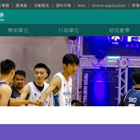
行事曆
圖資處
活動報名
雲科印象
Mail
Online application
停車
學術單位
行政單位
研究產學
聞