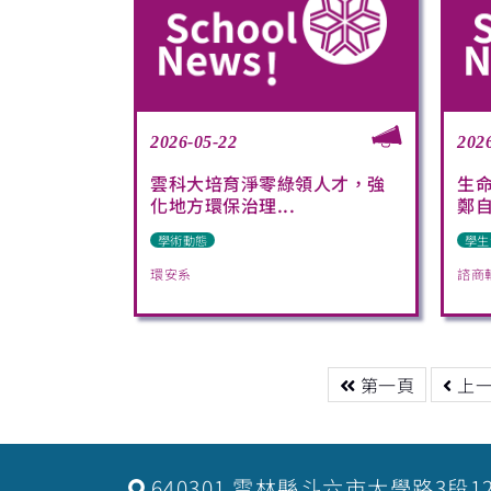
2026-05-22
202
雲科大培育淨零綠領人才，強
生
化地方環保治理...
鄭自
學術動態
學生
環安系
諮商
第一頁
上
640301 雲林縣斗六市大學路3段1