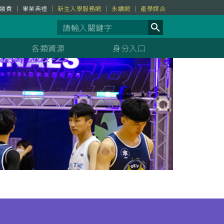
繳費
畢業典禮
新生入學服務網
永續網
產學媒合
各類資源
身分入口