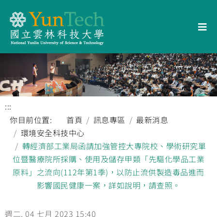
:::
你目前位置:
首頁
訊息專區
最新消息
環境安全科技中心
轉經濟部工業局函請加強管控大專院校、學術研究單
位暨醫療院所採購、使用及儲存甲類「先驅化學品工業
原料」之流向(112年第1季)，以防止流供製造毒品進而
影響國民健康一案，詳如說明，請查照。
週二, 04 七月 2023 15:40