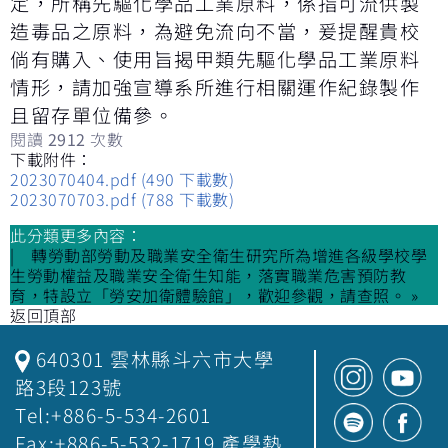
定，所稱先驅化學品工業原料，係指可流供製
造毒品之原料，為避免流向不當，爰提醒貴校
倘有購入、使用旨揭甲類先驅化學品工業原料
情形，請加強宣導系所進行相關運作紀錄製作
且留存單位備參。
閱讀
2912
次數
下載附件：
2023070404.pdf
(490 下載數)
2023070703.pdf
(788 下載數)
此分類更多內容：
轉勞動部勞動及職業安全衛生研究所為增進各級學校學
生勞動權益及職業安全衛生知能，落實職業危害預防教
育，特設立「勞安加衛體驗館」，歡迎參觀，請查照。 »
返回頂部
640301 雲林縣斗六市大學
路3段123號
Tel:+886-5-534-2601
Fax:+886-5-532-1719 產學熱