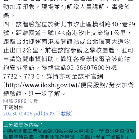
動加深印象，現場並有解說人員講解，寓教於
樂。
四、該體驗館位於新北市汐止區橫科路407巷99
號，距離國道三號14K南港汐止交流道1公里，
距離台北捷運南港展覽館站或台北環東大道汐
止出口2公里。前往該館參觀之學校團體，並可
申請遊覽車資補助，歡迎各級學校電洽該館諮
詢安排參訪，聯絡電話02-26607600分機
7732、773 6，詳情亦可至該所官網
(
http://www.ilosh.gov.tw)
/便民服務/勞安加衛
體驗館，進一步了解。
閱讀
2886
次數
下載附件：
2023070405.pdf
(609 下載數)
此分類更多內容：
« 轉經濟部工業局函請加強管控大專院校、學術研究單位暨
醫療院所採購、使用及儲存甲類「先驅化學品工業原料」