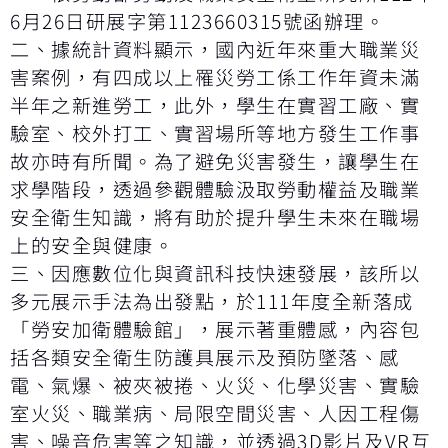
6月26日研展字第1123660315號函辦理。
二、據統計資料顯示，國內近年來重大職業災
害案例，有四成以上罹災勞工係工作年資未滿
半年之新進勞工，此外，學生在實習工廠、實
驗室、校外打工、實習場所等地方發生工作事
故亦時有所聞。為了避免災害發生，讓學生在
求學階段，透過參觀體驗汲取勞動權益及職業
安全衛生知識，將有助於提升學生未來在職場
上的安全與健康。
三、因應數位化與資訊科技快速發展，該所以
多元展示手法為出發點，於111年度全新落成
「勞安加衛體驗館」，展示著重體感，內容包
括各類安全衛生防護具展示及預防墜落、感
電、氣爆、被夾被捲、火災、化學災害、實驗
室火災、職業病、局限空間災害、人因工程傷
害、噪音危害等之知識，並透過3D影片及VR互